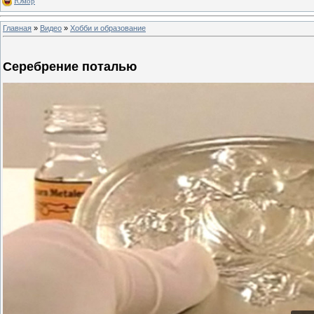
Юмор
Главная
»
Видео
»
Хобби и образование
Серебрение поталью