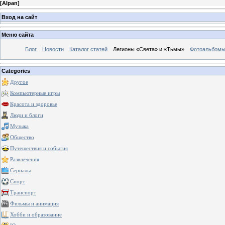
[
Alpan
]
Вход на сайт
Меню сайта
Блог
Новости
Каталог статей
Легионы «Света» и «Тьмы»
Фотоальбом
Categories
Другое
Компьютерные игры
Красота и здоровье
Люди и блоги
Музыка
Общество
Путешествия и события
Развлечения
Сериалы
Спорт
Транспорт
Фильмы и анимация
Хобби и образование