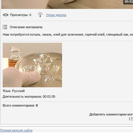
00:01
Просмотры
: 0
Уроки декора
Описание материала
:
Нам потребуется:поталь, эмаль, клей для золочения, горячий клей, глянцевый лак, ки
Язык
: Русский
Длительность материала
: 00:01:05
Всего комментариев
:
0
Добавлять комментарии могу
[
Р
Полная версия сайта