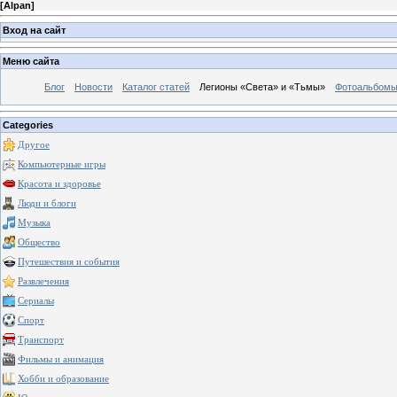
[
Alpan
]
Вход на сайт
Меню сайта
Блог
Новости
Каталог статей
Легионы «Света» и «Тьмы»
Фотоальбом
Categories
Другое
Компьютерные игры
Красота и здоровье
Люди и блоги
Музыка
Общество
Путешествия и события
Развлечения
Сериалы
Спорт
Транспорт
Фильмы и анимация
Хобби и образование