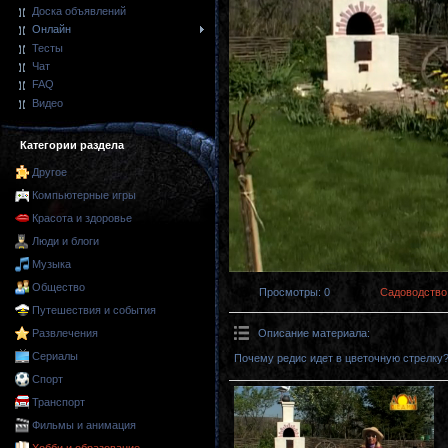
Доска объявлений
Онлайн
Тесты
Чат
FAQ
Видео
Категории раздела
Другое
Компьютерные игры
Красота и здоровье
Люди и блоги
Музыка
Общество
Просмотры
: 0
Садоводство
Путешествия и события
Описание материала
:
Развлечения
Сериалы
Почему редис идет в цветочную стрелку
Спорт
Транспорт
Фильмы и анимация