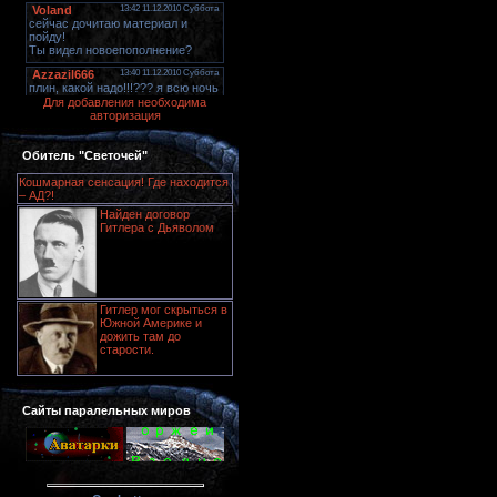
Для добавления необходима
авторизация
Обитель "Светочей"
Кошмарная сенсация! Где находится
– АД?!
Найден договор
Гитлера с Дьяволом
Гитлер мог скрыться в
Южной Америке и
дожить там до
старости.
Сайты паралельных миров