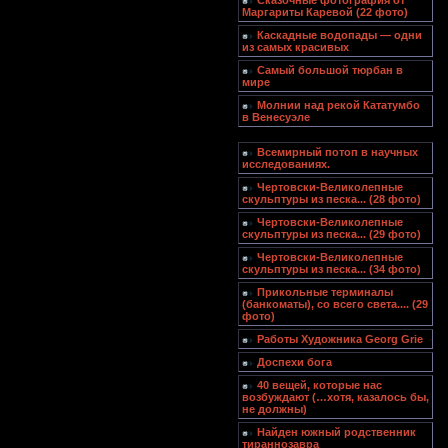
Сказочные фотография от
Маргариты Каревой (22 фото)
Каскадные водопады — одни
из самых красивых
Самый большой тюрбан в
мире
Молнии над рекой Кататумбо
в Венесуэле
Всемирный потоп в научных
исследованиях.
Чертовски-Великолепные
скульптуры из песка... (28 фото)
Чертовски-Великолепные
скульптуры из песка... (29 фото)
Чертовски-Великолепные
скульптуры из песка... (34 фото)
Прикольные терминалы
(банкоматы), со всего света.... (29
фото)
Работы Художника Georg Grie
Доспехи бога
40 вещей, которые нас
возбуждают (…хотя, казалось бы,
не должны)
Найден южный родственник
тираннозавра