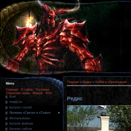
Главная
»
Видео
»
Хобби и образование
Menu
Главная
О сайте
Гостевая
Обратная связь
Форум
RSS
Блог
Редис
Новости
Каталог статей
Легионы «Света» и «Тьмы»
Фотоальбомы
Каталог файлов
Каталог сайтов