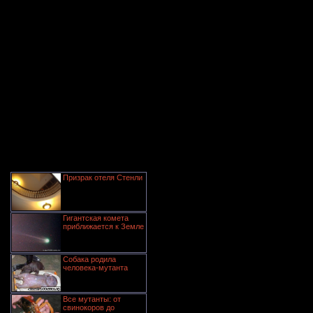
Призрак отеля Стенли
Гигантская комета
приближается к Земле
Собака родила
человека-мутанта
Все мутанты: от
свинокоров до