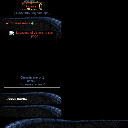
Our button
[ Получить код баннера ]
Легион тьмы
Онлайн всего:
1
Гостей:
1
Пользователей:
0
Форма входа