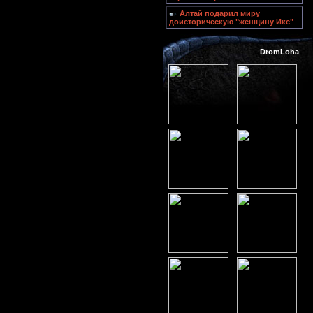
Алтай подарил миру
доисторическую "женщину Икс"
DromLoha