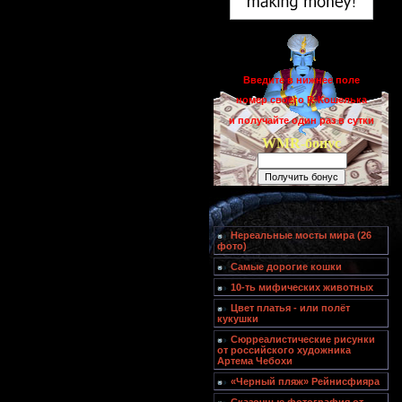
Введите в нижнее поле
номер своего R-Кошелька
и получайте один раз в сутки
WMR-бонус
Нереальные мосты мира (26
фото)
Самые дорогие кошки
10-ть мифических животных
Цвет платья - или полёт
кукушки
Сюрреалистические рисунки
от российского художника
Артема Чебохи
«Черный пляж» Рейнисфияра