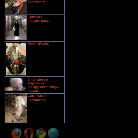
единорогов!
Призраки -
предвестницы
Волот (Ведёт)
У человека и
мартышки
обнаружился общий
предок
Фамильные
привидения