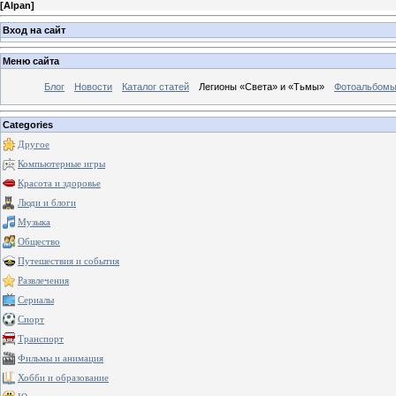
[
Alpan
]
Вход на сайт
Меню сайта
Блог
Новости
Каталог статей
Легионы «Света» и «Тьмы»
Фотоальбом
Categories
Другое
Компьютерные игры
Красота и здоровье
Люди и блоги
Музыка
Общество
Путешествия и события
Развлечения
Сериалы
Спорт
Транспорт
Фильмы и анимация
Хобби и образование