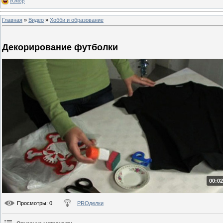
Юмор
Главная
»
Видео
»
Хобби и образование
Декорирование футболки
00:02
Просмотры
: 0
PROделки