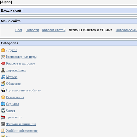
[
Alpan
]
Вход на сайт
Меню сайта
Блог
Новости
Каталог статей
Легионы «Света» и «Тьмы»
Фотоальбом
Categories
Другое
Компьютерные игры
Красота и здоровье
Люди и блоги
Музыка
Общество
Путешествия и события
Развлечения
Сериалы
Спорт
Транспорт
Фильмы и анимация
Хобби и образование