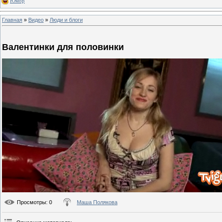
Юмор
Главная
»
Видео
»
Люди и блоги
Валентинки для половинки
Просмотры
: 0
Маша Полякова