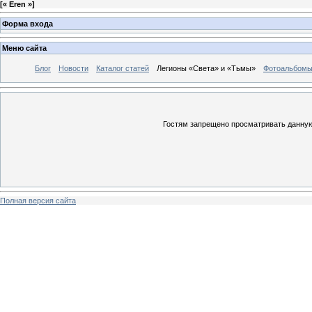
[
« Eren »
]
Форма входа
Меню сайта
Блог
Новости
Каталог статей
Легионы «Света» и «Тьмы»
Фотоальбом
Гостям запрещено просматривать данную 
Полная версия сайта