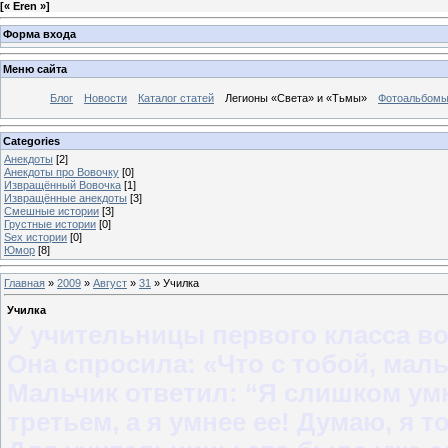
[
« Eren »
]
Форма входа
Меню сайта
Блог
Новости
Каталог статей
Легионы «Света» и «Тьмы»
Фотоальбом
Categories
Анекдоты
[2]
Анекдоты про Вовочку
[0]
Извращённый Вовочка
[1]
Извращённые анекдоты
[3]
Смешные истории
[3]
Грустные истории
[0]
Sex истории
[0]
Юмор
[8]
Главная
»
2009
»
Август
»
31
» Училка
Училка
У учительницы первого класса во
Она спросила: «Что с тобой, мал
Мальчик ответил: “Я слишком умн
третьем, а я умнее ее! Думаю, я 