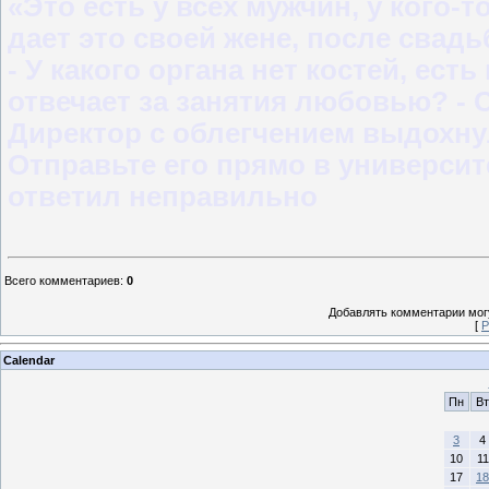
«Это есть у всех мужчин, у кого-т
дает это своей жене, после свад
- У какого органа нет костей, ес
отвечает за занятия любовью? - 
Директор с облегчением выдохну
Отправьте его прямо в университе
ответил неправильно
Всего комментариев
:
0
Добавлять комментарии могу
[
Р
Calendar
Пн
Вт
3
4
10
11
17
18