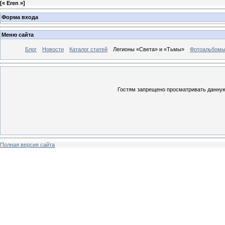
[
« Eren »
]
Форма входа
Меню сайта
Блог
Новости
Каталог статей
Легионы «Света» и «Тьмы»
Фотоальбом
Гостям запрещено просматривать данную 
Полная версия сайта