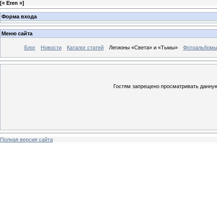
[
« Eren »
]
Форма входа
Меню сайта
Блог
Новости
Каталог статей
Легионы «Света» и «Тьмы»
Фотоальбом
Гостям запрещено просматривать данную 
Полная версия сайта