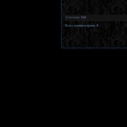
Счетчики
:
542
Всего комментариев
:
0