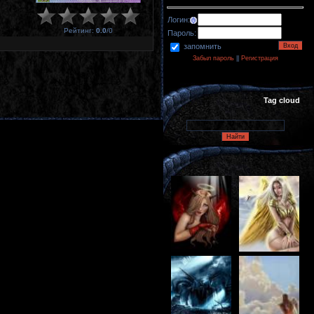
Логин:
Рейтинг
:
0.0
/
0
Пароль:
запомнить
Забыл пароль
||
Регистрация
Tag cloud