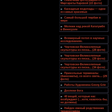
Сказочные фотография от
Маргариты Каревой (22 фото)
Каскадные водопады — одни
из самых красивых
Самый большой тюрбан в
мире
Молнии над рекой Кататумбо
в Венесуэле
Всемирный потоп в научных
исследованиях.
Чертовски-Великолепные
скульптуры из песка... (28 фото)
Чертовски-Великолепные
скульптуры из песка... (29 фото)
Чертовски-Великолепные
скульптуры из песка... (34 фото)
Прикольные терминалы
(банкоматы), со всего света.... (29
фото)
Работы Художника Georg Grie
Доспехи бога
40 вещей, которые нас
возбуждают (…хотя, казалось бы,
не должны)
Найден южный родственник
тираннозавра