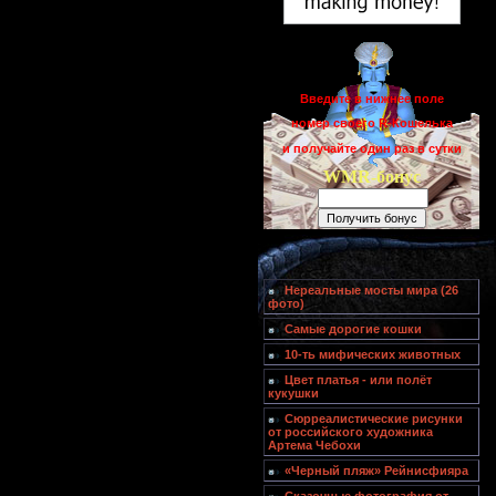
Введите в нижнее поле
номер своего R-Кошелька
и получайте один раз в сутки
WMR-бонус
Нереальные мосты мира (26
фото)
Самые дорогие кошки
10-ть мифических животных
Цвет платья - или полёт
кукушки
Сюрреалистические рисунки
от российского художника
Артема Чебохи
«Черный пляж» Рейнисфияра