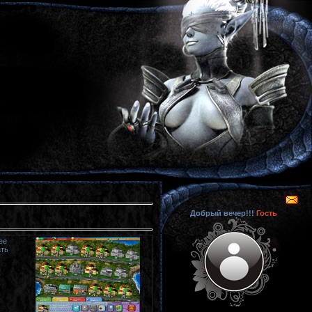
Добрый вечер!!!
Гость
ее
ать