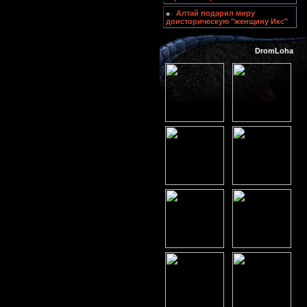
Алтай подарил миру
доисторическую "женщину Икс"
DromLoha