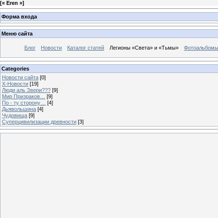
[
« Eren »
]
Форма входа
Меню сайта
Блог
Новости
Каталог статей
Легионы «Света» и «Тьмы»
Фотоальбом
Categories
Новости сайта
[0]
Х-Новости
[19]
Люди аль Звери???
[9]
Мир Призраков…
[9]
По - ту сторону…
[4]
Дьявольшина
[4]
Чудовища
[9]
Суперцивилизации древности
[3]