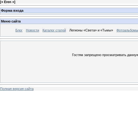
[
« Eren »
]
Форма входа
Меню сайта
Блог
Новости
Каталог статей
Легионы «Света» и «Тьмы»
Фотоальбом
Гостям запрещено просматривать данную 
Полная версия сайта