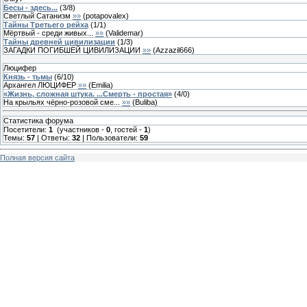
Бесы - здесь...
(
3
/
8
)
Светлый Сатанизм
»»
(
potapovalex
)
Тайны Третьего рейха
(
1
/
1
)
Мёртвый - среди живых...
»»
(
Validemar
)
Тайны древней цивилизации
(
1
/
3
)
ЗАГАДКИ ПОГИБШЕЙ ЦИВИЛИЗАЦИИ
»»
(
Azzazil666
)
Люцифер
Князь - тьмы
(
6
/
10
)
Архангел ЛЮЦИФЕР
»»
(
Emilia
)
«Жизнь, сложная штука. ...Смерть - простая»
(
4
/
0
)
На крыльях чёрно-розовой сме...
»»
(
Buliba
)
Статистика форума
Посетители:
1
(участников -
0
, гостей -
1
)
Темы:
57
| Ответы:
32
| Пользователи:
59
Полная версия сайта