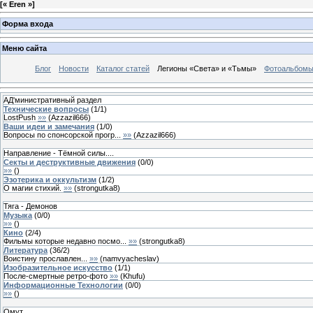
[
« Eren »
]
Форма входа
Меню сайта
Блог
Новости
Каталог статей
Легионы «Света» и «Тьмы»
Фотоальбом
АД'министративный раздел
Технические вопросы
(
1
/
1
)
LostPush
»»
(
Azzazil666
)
Ваши идеи и замечания
(
1
/
0
)
Вопросы по спонсорской прогр...
»»
(
Azzazil666
)
Направление - Тёмной силы....
Секты и деструктивные движения
(
0
/
0
)
»»
(
)
Эзотерика и оккультизм
(
1
/
2
)
О магии стихий.
»»
(
strongutka8
)
Тяга - Демонов
Музыка
(
0
/
0
)
»»
(
)
Кино
(
2
/
4
)
Фильмы которые недавно посмо...
»»
(
strongutka8
)
Литература
(
36
/
2
)
Воистину прославлен...
»»
(
namvyacheslav
)
Изобразительное искусство
(
1
/
1
)
После-смертные ретро-фото
»»
(
Khufu
)
Информационные Технологии
(
0
/
0
)
»»
(
)
Омут