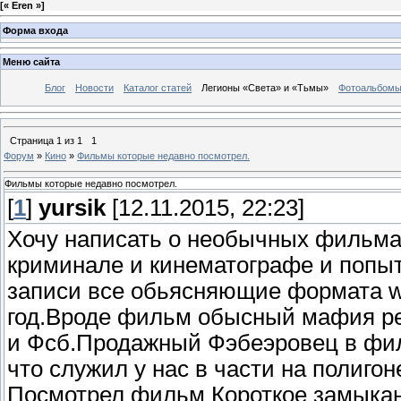
[
« Eren »
]
Форма входа
Меню сайта
Блог
Новости
Каталог статей
Легионы «Света» и «Тьмы»
Фотоальбом
Страница
1
из
1
1
Форум
»
Кино
»
Фильмы которые недавно посмотрел.
Фильмы которые недавно посмотрел.
[
1
]
yursik
[12.11.2015, 22:23]
Хочу написать о необычных фильма
криминале и кинематографе и попыт
записи все обьясняющие формата w
год.Вроде фильм обысный мафия ре
и Фсб.Продажный Фэбеэровец в фил
что служил у нас в части на полиго
Посмотрел фильм Короткое замыкан