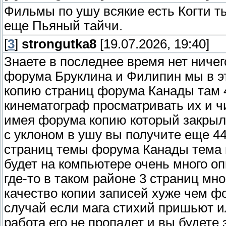
Фильмы по ушу всякие есть Когти т
еще Пьяный тайчи.
[
3
]
strongutka8
[19.07.2026, 19:40]
Знаете в последнее время нет ничег
форума Бруклина и Филипин мы в эт
копию страниц форума Канады там 
кинематограф просматривать их и ч
имея форума копию который закрылс
с уклоном в ушу вы получите еще 4
страниц темы форума Канады тема м
будет на компьютере очень много о
где-то в таком районе 3 страниц мн
качество копии записей хуже чем ф
случай если мага стихий пришьют ил
работа его не пропадет и вы будете 