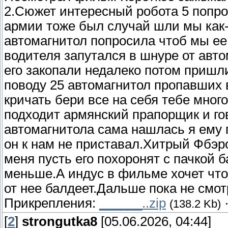
2.Сюжет интересный робота 5 попро
армии тоже был случай шли мы как-
автомагнитол попросила чтоб мы ее
водителя запутался в шнуре от авт
его закопали недалеко потом пришл
поводу 25 автомагнитол пропавших
кричать бери все на себя тебе много
подходит армянский прапорщик и го
автомагнитола сама нашлась я ему 
он к нам не приставал.Хитрый Фбэ
меня пусть его похоронят с пачкой 
меньше.А индус в фильме хочет что
от нее балдеет.Дальше пока не смот
Прикрепления:
______..zip
(138.2 Kb)
[
2
]
strongutka8
[05.06.2026, 04:44]