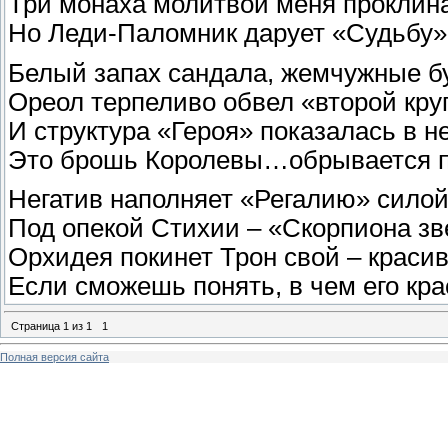
Три монаха молитвой меня проклин
Но Леди-Паломник дарует «Судьбу»
Белый запах сандала, жемчужные б
Ореол терпеливо обвел «второй кру
И структура «Героя» показалась в н
Это брошь Королевы…обрывается п
Негатив наполняет «Регалию» сило
Под опекой Стихии – «Скорпиона зв
Орхидея покинет Трон свой – краси
Если сможешь понять, в чем его кра
Страница
1
из
1
1
Полная версия сайта