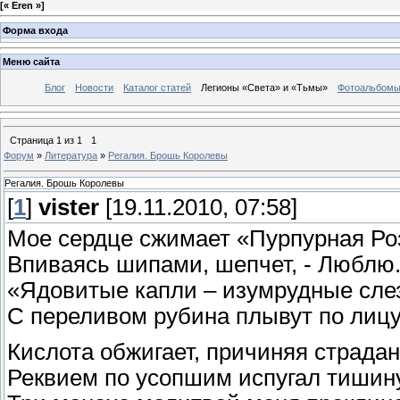
[
« Eren »
]
Форма входа
Меню сайта
Блог
Новости
Каталог статей
Легионы «Света» и «Тьмы»
Фотоальбом
Страница
1
из
1
1
Форум
»
Литература
»
Регалия. Брошь Королевы
Регалия. Брошь Королевы
[
1
]
vister
[19.11.2010, 07:58]
Мое сердце сжимает «Пурпурная Ро
Впиваясь шипами, шепчет, - Люблю
«Ядовитые капли – изумрудные сле
С переливом рубина плывут по лицу
Кислота обжигает, причиняя страд
Реквием по усопшим испугал тишину