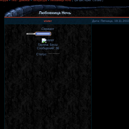
Форум
»
Тяга - Демонов
»
Литература
»
Любовница Ночь
("Три Шестерки. Сатана")
Любовница Ночь
vister
Дата: Пятница, 19.11.201
Сержант
Группа: Бесы
Сообщений:
36
Статус: