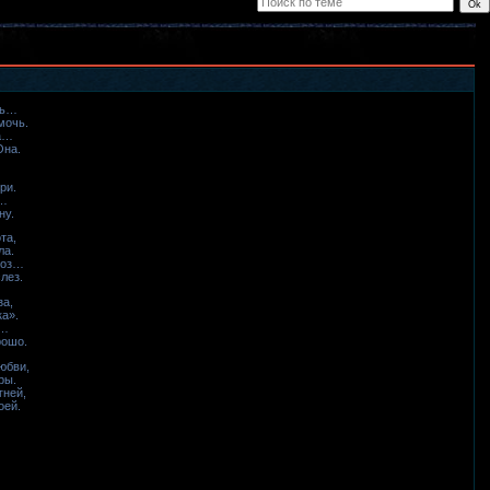
чь…
мочь.
а…
Она.
ри.
у…
ну.
та,
ла.
роз…
лез.
за,
ка».
е…
рошо.
юбви,
ры.
гней,
оей.