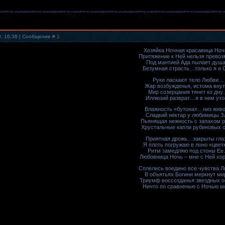
0, 16:38 | Сообщение #
1
Хозяйка Ночная красавица Но
Притяжение к Ней нельзя превоз
Под мантией Ада пылает душ
Безумная страсть…только я и 
Руки ласкают тело Любви…
Жар возбужденья, истома внут
Мир созерцания тянет ко дн
Иллюзий разврат…я в нем уто
Влажность «бутона»…низ живо
Сладкий нектар у любимицы З
Пьянящая нежность с запахом 
Хрустальные капли рубиновых с
Приятная дрожь…закрыты гла
Я плоть погружаю в лоно «цвет
Ритм замедляю под стоны Е
Любовница Ночь – мне с Ней хо
Сплелись воедино все чувства Л
В объятьях Богини меркнут ми
Триумф воссозданья звездных о
Ничто по сравненью с Ночью м