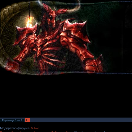
1
Страница
1
из
1
Модератор форума:
Voland