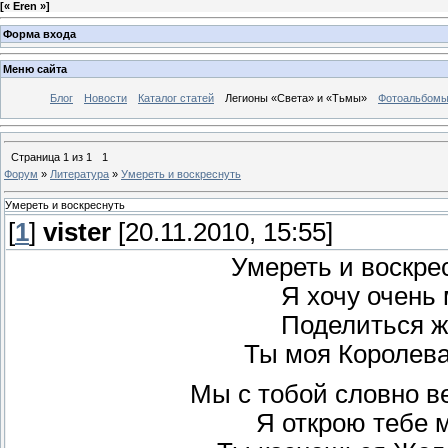
[
« Eren »
]
Форма входа
Меню сайта
Блог
Новости
Каталог статей
Легионы «Света» и «Тьмы»
Фотоальбом
Страница
1
из
1
1
Форум
»
Литература
»
Умереть и воскреснуть
Умереть и воскреснуть
[
1
]
vister
[20.11.2010, 15:55]
Умереть и воскре
Я хочу очень 
Поделиться 
Ты моя Королев
Мы с тобой словно в
Я открою тебе 