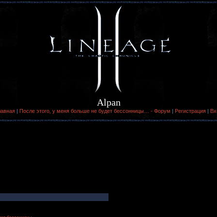
Alpan
лавная
|
После этого, у меня больше не будет бессонницы… - Форум
|
Регистрация
|
Вх