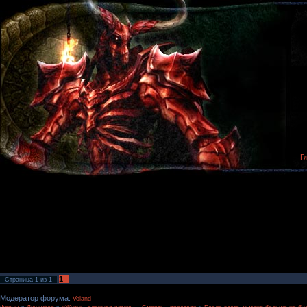
Г
1
Страница
1
из
1
Модератор форума:
Voland