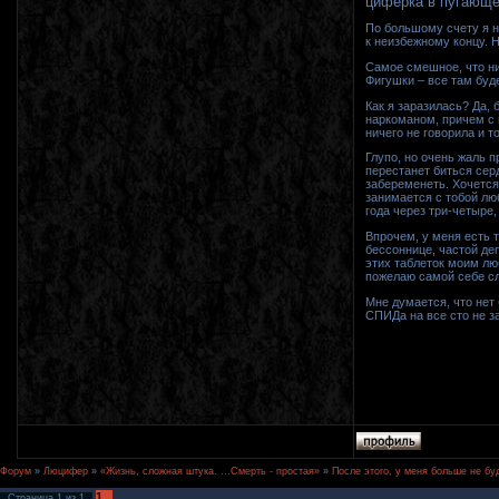
циферка в пугающем
По большому счету я н
к неизбежному концу. Н
Самое смешное, что ник
Фигушки – все там буд
Как я заразилась? Да, 
наркоманом, причем с н
ничего не говорила и т
Глупо, но очень жаль п
перестанет биться сер
забеременеть. Хочется
занимается с тобой лю
года через три-четыре,
Впрочем, у меня есть т
бессоннице, частой деп
этих таблеток моим лю
пожелаю самой себе сл
Мне думается, что нет 
СПИДа на все сто не з
Форум
»
Люцифер
»
«Жизнь, сложная штука. ...Смерть - простая»
»
После этого, у меня больше не б
1
Страница
1
из
1