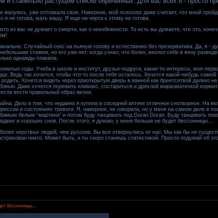
 и стабильно растущем списке обреченных. Для вас всех я - просто пр
е жалуюсь, уже отплакала свое. Наверное, мой психолог даже считает, что мной пройд
о я не готова, мать вашу. Я еще ни черта к этому не готова.
то из вас не думает о смерти, как о неизбежности. То есть вы думаете, что это, конеч
ем!
банально. Случайный секс на пьяную голову и естественно без презерватива. Да, я - ду
ебольшим стажем, но его уже нет: когда узнал, что болен, вколол себе в вену развед
олько однажды плакала.
рожитые годы. Учеба в школе и институт, друзья-подруги, какие-то интересы, моя перва
дце. Ведь так хочется, чтобы что-то после тебя осталось. Хочется какой-нибудь само
 родить. Хочется видеть через приоткрытую дверь в ванной как бреетсятвой далеко не
бовью. Даже хочется пережить климакс, состариться и дряхлой маразматичкой кормить
 если вести правильный образ жизни.
айна. Дело в том, что недавно я купила в соседней аптеке отличное снотворное. На 
рессии и состояниях тревоги. Я, наверное, не говорила, но у меня на самом деле в по
бимым белым “мартини” и потом буду танцевать под Duran Duran. Буду танцевать пока 
адких и хороших снов. После этого, я думаю, у меня больше не будет бессонницы…
более черствых людей, чем русские. Вы все отвернулись от нас. Мы как бы не существ
астрахован никто. Может быть, и ты скоро станешь статистикой. Просто подумай об эт
удет бессонницы…