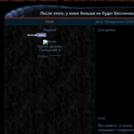
Форум
»
Люцифер
»
«Жизнь, сложная штука. ...Смерть - простая»
»
После этого, у меня больше не б
После этого, у меня больше не будет бессонн
Khufu
Дата: Понедельник, 22.02
Рядовой
[cut=далее]
Группа: Демоны
Сообщений:
4
Статус:
[/cut]
Вы знаете, я очень
называют спидоносц