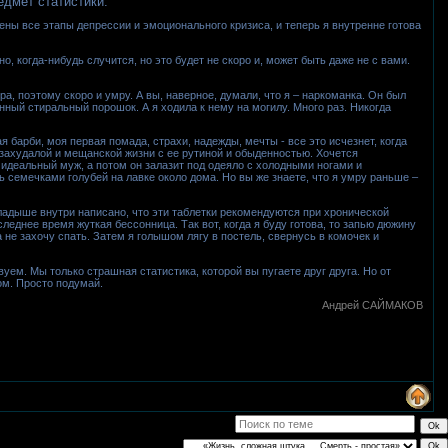
едмет статистики.
ены все этапы депрессии и эмоционального кризиса, и теперь я внутренне готова
но, когда-нибудь случится, но это будет не скоро и, может быть даже не с вами.
ра, поэтому скоро и умру. А вы, наверное, думали, что я – наркоманка. Он был
енный стиральный порошок. А я ходила к нему на могилу. Много раз. Никогда
я барби, моя первая помада, страхи, надежды, мечты - все это исчезнет, когда
й захудалой и мещанской жизни с ее рутиной и обыденностью. Хочется
 идеальный муж, а потом он залазит под одеяло с холодными ногами и
 семечками голубей на лавке около дома. Но вы же знаете, что я умру раньше –
вкладыше внутри написано, что эти таблетки рекомендуются при хронической
следнее время жуткая бессонница. Так вот, когда я буду готова, то запью дюжину
не захочу спать. Затем я голышом лягу в постель, свернусь в комочек и
уем. Мы только страшная статистика, которой вы пугаете друг друга. Но от
ом. Просто подумай.
Андрей САЙМАКОВ