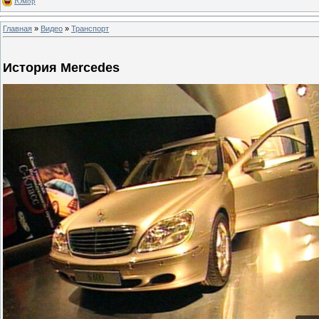
Юмор
Главная
»
Видео
»
Транспорт
История Mercedes