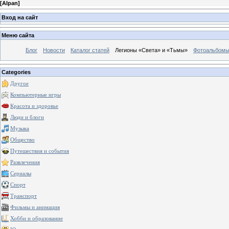
[
Alpan
]
Вход на сайт
Меню сайта
Блог
Новости
Каталог статей
Легионы «Света» и «Тьмы»
Фотоальбом
Categories
Другое
Компьютерные игры
Красота и здоровье
Люди и блоги
Музыка
Общество
Путешествия и события
Развлечения
Сериалы
Спорт
Транспорт
Фильмы и анимация
Хобби и образование