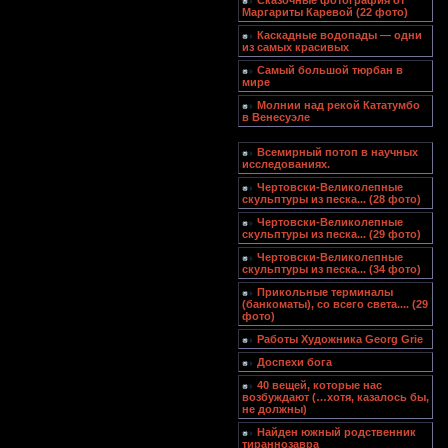
Сказочные фотография от
Маргариты Каревой (22 фото)
Каскадные водопады — одни
из самых красивых
Самый большой тюрбан в
мире
Молнии над рекой Кататумбо
в Венесуэле
Всемирный потоп в научных
исследованиях.
Чертовски-Великолепные
скульптуры из песка... (28 фото)
Чертовски-Великолепные
скульптуры из песка... (29 фото)
Чертовски-Великолепные
скульптуры из песка... (34 фото)
Прикольные терминалы
(банкоматы), со всего света.... (29
фото)
Работы Художника Georg Grie
Доспехи бога
40 вещей, которые нас
возбуждают (…хотя, казалось бы,
не должны)
Найден южный родственник
тираннозавра