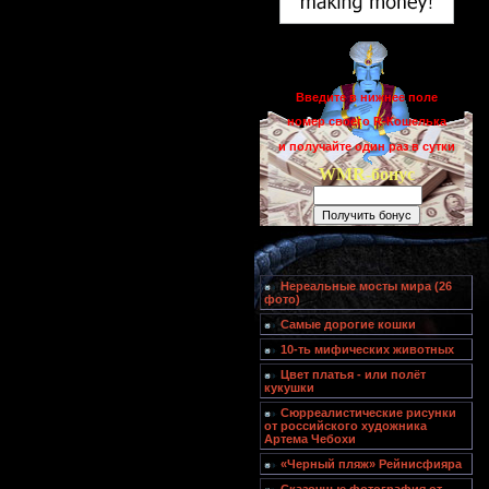
Введите в нижнее поле
номер своего R-Кошелька
и получайте один раз в сутки
WMR-бонус
Нереальные мосты мира (26
фото)
Самые дорогие кошки
10-ть мифических животных
Цвет платья - или полёт
кукушки
Сюрреалистические рисунки
от российского художника
Артема Чебохи
«Черный пляж» Рейнисфияра