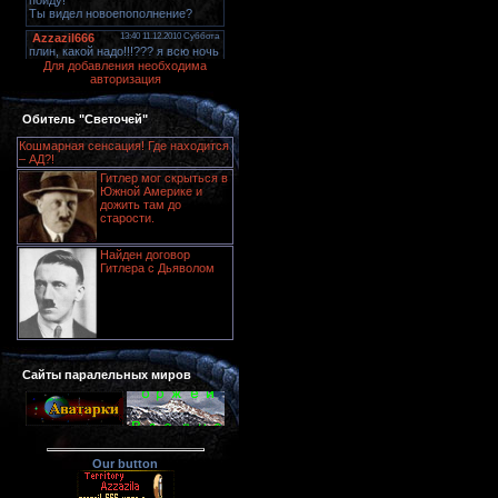
Для добавления необходима
авторизация
Обитель "Светочей"
Кошмарная сенсация! Где находится
– АД?!
Гитлер мог скрыться в
Южной Америке и
дожить там до
старости.
Найден договор
Гитлера с Дьяволом
Сайты паралельных миров
Our button