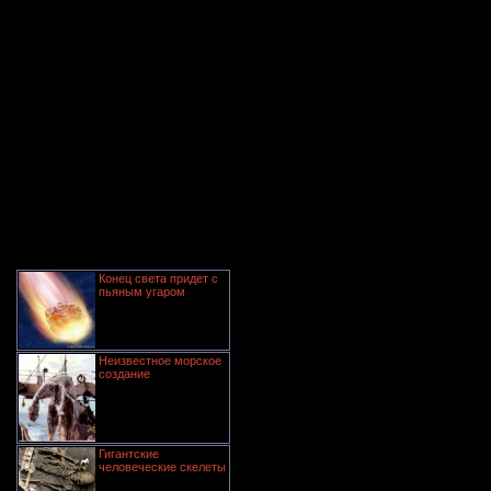
Конец света придет с
пьяным угаром
Неизвестное морское
создание
Гигантские
человеческие скелеты