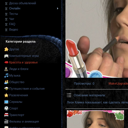
Доска объявлений
Онлайн
Тесты
Чат
FAQ
Видео
Категории раздела
Другое
Компьютерные игры
Красота и здоровье
Люди и блоги
Музыка
Общество
Просмотры
: 0
MakeUpgrad
Путешествия и события
Описание материала
:
Развлечения
Сериалы
Леон Клима показывает, как сделать лег
Спорт
Транспорт
Фильмы и анимация