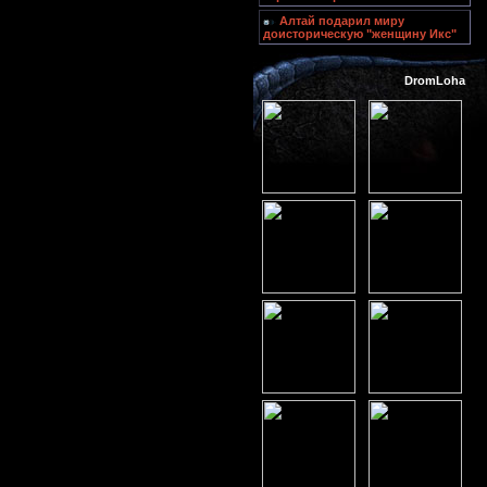
Алтай подарил миру
доисторическую "женщину Икс"
DromLoha