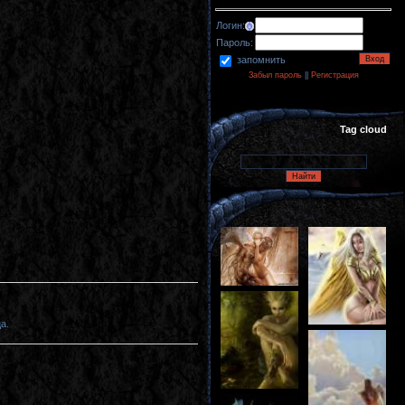
Логин:
Пароль:
запомнить
Забыл пароль
||
Регистрация
Tag cloud
а.