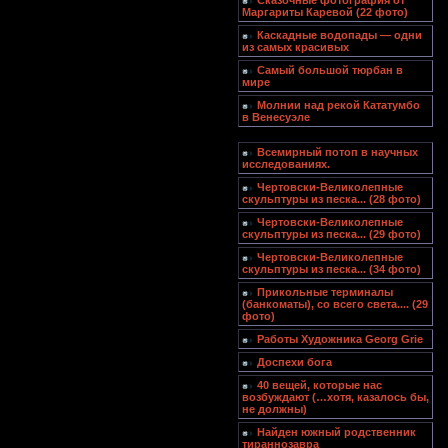
Сказочные фотография от
Маргариты Каревой (22 фото)
Каскадные водопады — одни
из самых красивых
Самый большой тюрбан в
мире
Молнии над рекой Кататумбо
в Венесуэле
Всемирный потоп в научных
исследованиях.
Чертовски-Великолепные
скульптуры из песка... (28 фото)
Чертовски-Великолепные
скульптуры из песка... (29 фото)
Чертовски-Великолепные
скульптуры из песка... (34 фото)
Прикольные терминалы
(банкоматы), со всего света.... (29
фото)
Работы Художника Georg Grie
Доспехи бога
40 вещей, которые нас
возбуждают (…хотя, казалось бы,
не должны)
Найден южный родственник
тираннозавра