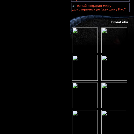
Алтай подарил миру
доисторическую "женщину Икс"
DromLoha