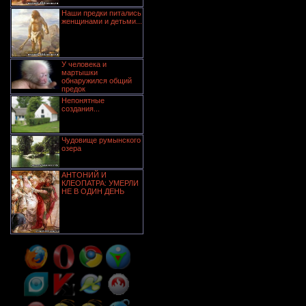
Наши предки питались
женщинами и детьми...
У человека и
мартышки
обнаружился общий
предок
Непонятные
создания...
Чудовище румынского
озера
АНТОНИЙ И
КЛЕОПАТРА: УМЕРЛИ
НЕ В ОДИН ДЕНЬ