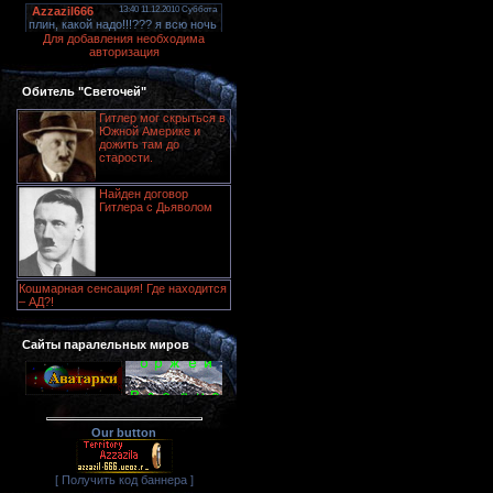
Для добавления необходима
авторизация
Обитель "Светочей"
Гитлер мог скрыться в
Южной Америке и
дожить там до
старости.
Найден договор
Гитлера с Дьяволом
Кошмарная сенсация! Где находится
– АД?!
Сайты паралельных миров
Our button
[ Получить код баннера ]