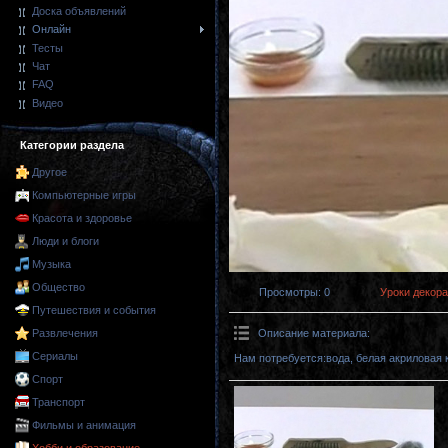
Доска объявлений
Онлайн
Тесты
Чат
FAQ
Видео
Категории раздела
Другое
Компьютерные игры
Красота и здоровье
Люди и блоги
Музыка
Общество
Просмотры
: 0
Уроки декора
Путешествия и события
Описание материала
:
Развлечения
Сериалы
Нам потребуется:вода, белая акриловая к
Спорт
Транспорт
Фильмы и анимация