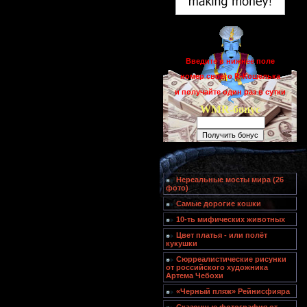
Введите в нижнее поле
номер своего R-Кошелька
и получайте один раз в сутки
WMR-бонус
Нереальные мосты мира (26
фото)
Самые дорогие кошки
10-ть мифических животных
Цвет платья - или полёт
кукушки
Сюрреалистические рисунки
от российского художника
Артема Чебохи
«Черный пляж» Рейнисфияра