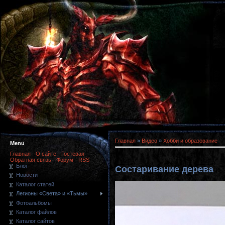
Главная
»
Видео
»
Хобби и образование
Menu
Главная
О сайте
Гостевая
Обратная связь
Форум
RSS
Блог
Состаривание дерева
Новости
Каталог статей
Легионы «Света» и «Тьмы»
Фотоальбомы
Каталог файлов
Каталог сайтов