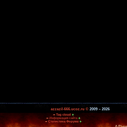
azzazil-666.ucoz.ru ©
2009 – 2026
Tag cloud
Информация сайта
Статистика Форума
АД’министрация 