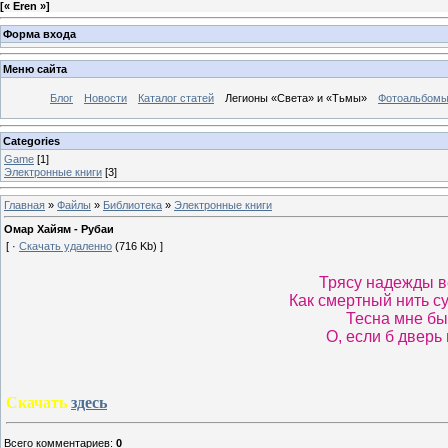
[
« Eren »
]
Форма входа
Меню сайта
Блог
Новости
Каталог статей
Легионы «Света» и «Тьмы»
Фотоальбом
Categories
Game
[1]
Электронные книги
[3]
Главная
»
Файлы
»
Библиотека
»
Электронные книги
Омар Хайям - Рубаи
[ ·
Скачать удаленно
(716 Kb) ]
Трясу надежды в
Как смертный нить с
Тесна мне бы
О, если б дверь 
Скачать
здесь
Всего комментариев
:
0