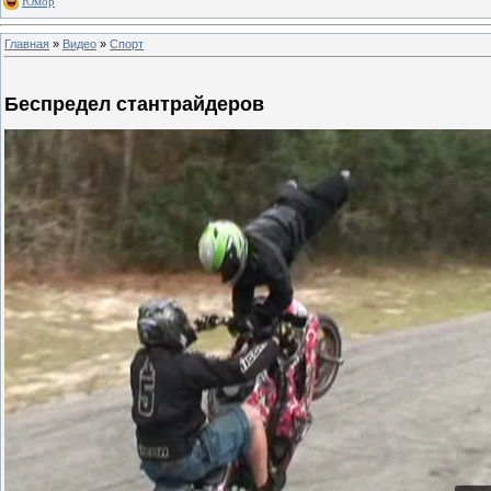
Юмор
Главная
»
Видео
»
Спорт
Беспредел стантрайдеров