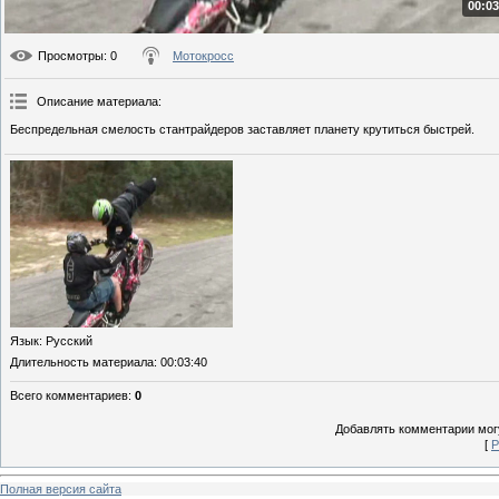
00:03
Просмотры
: 0
Мотокросс
Описание материала
:
Беспредельная смелость стантрайдеров заставляет планету крутиться быстрей.
Язык
: Русский
Длительность материала
: 00:03:40
Всего комментариев
:
0
Добавлять комментарии могу
[
Р
Полная версия сайта