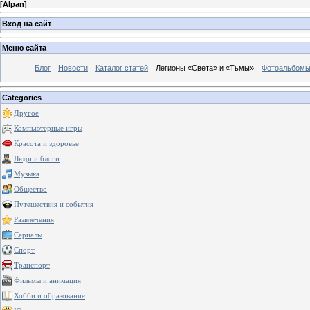
[
Alpan
]
Вход на сайт
Меню сайта
Блог
Новости
Каталог статей
Легионы «Света» и «Тьмы»
Фотоальбом
Categories
Другое
Компьютерные игры
Красота и здоровье
Люди и блоги
Музыка
Общество
Путешествия и события
Развлечения
Сериалы
Спорт
Транспорт
Фильмы и анимация
Хобби и образование