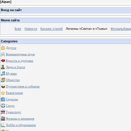
[
Alpan
]
Вход на сайт
Меню сайта
Блог
Новости
Каталог статей
Легионы «Света» и «Тьмы»
Фотоальбом
Categories
Другое
Компьютерные игры
Красота и здоровье
Люди и блоги
Музыка
Общество
Путешествия и события
Развлечения
Сериалы
Спорт
Транспорт
Фильмы и анимация
Хобби и образование