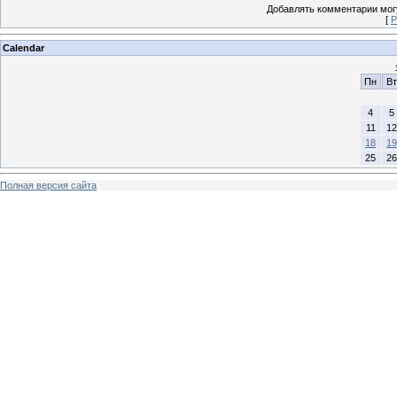
Добавлять комментарии могу
[
Р
Calendar
Пн
Вт
4
5
11
12
18
19
25
26
Полная версия сайта