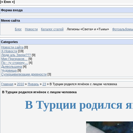
[
« Eren »
]
Форма входа
Меню сайта
Блог
Новости
Каталог статей
Легионы «Света» и «Тьмы»
Фотоальбом
Categories
Новости сайта
[0]
Х-Новости
[19]
Люди аль Звери???
[9]
Мир Призраков…
[9]
По - ту сторону…
[4]
Дьявольшина
[4]
Чудовища
[9]
Суперцивилизации древности
[3]
Главная
»
2010
»
Январь
»
23
» В Турции родился ягнёнок с лицом человека
В Турции родился ягнёнок с лицом человека
В Турции родился я