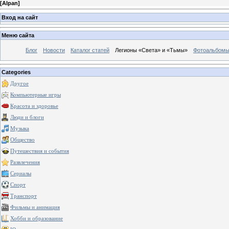
[
Alpan
]
Вход на сайт
Меню сайта
Блог
Новости
Каталог статей
Легионы «Света» и «Тьмы»
Фотоальбом
Categories
Другое
Компьютерные игры
Красота и здоровье
Люди и блоги
Музыка
Общество
Путешествия и события
Развлечения
Сериалы
Спорт
Транспорт
Фильмы и анимация
Хобби и образование