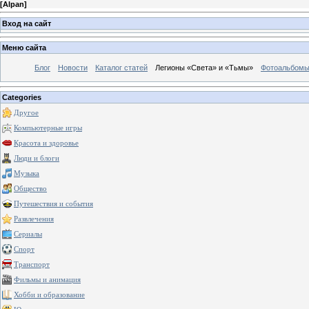
[
Alpan
]
Вход на сайт
Меню сайта
Блог
Новости
Каталог статей
Легионы «Света» и «Тьмы»
Фотоальбом
Categories
Другое
Компьютерные игры
Красота и здоровье
Люди и блоги
Музыка
Общество
Путешествия и события
Развлечения
Сериалы
Спорт
Транспорт
Фильмы и анимация
Хобби и образование