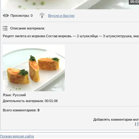
00:01
Просмотры
: 0
Вкусно и быстро
Описание материала
:
Рецепт омлета из моркови.Состав:морковь — 2 штуки;яйца — 3 штуки;петрушка, масл
Язык
: Русский
Длительность материала
: 00:01:06
Всего комментариев
:
0
Добавлять комментарии могу
[
Р
Полная версия сайта