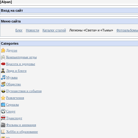
[
Alpan
]
Вход на сайт
Меню сайта
Блог
Новости
Каталог статей
Легионы «Света» и «Тьмы»
Фотоальбом
Categories
Другое
Компьютерные игры
Красота и здоровье
Люди и блоги
Музыка
Общество
Путешествия и события
Развлечения
Сериалы
Спорт
Транспорт
Фильмы и анимация
Хобби и образование