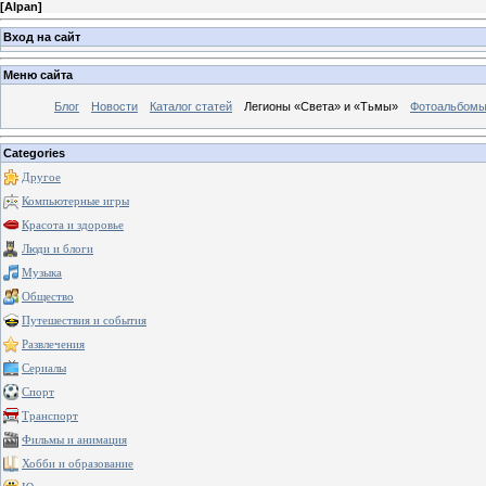
[
Alpan
]
Вход на сайт
Меню сайта
Блог
Новости
Каталог статей
Легионы «Света» и «Тьмы»
Фотоальбом
Categories
Другое
Компьютерные игры
Красота и здоровье
Люди и блоги
Музыка
Общество
Путешествия и события
Развлечения
Сериалы
Спорт
Транспорт
Фильмы и анимация
Хобби и образование