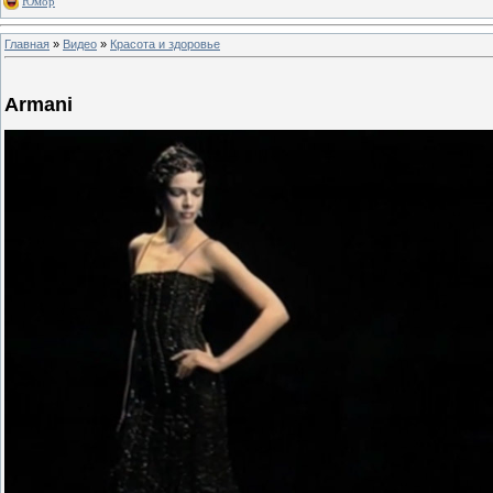
Юмор
Главная
»
Видео
»
Красота и здоровье
Armani