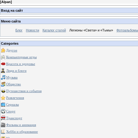
[
Alpan
]
Вход на сайт
Меню сайта
Блог
Новости
Каталог статей
Легионы «Света» и «Тьмы»
Фотоальбом
Categories
Другое
Компьютерные игры
Красота и здоровье
Люди и блоги
Музыка
Общество
Путешествия и события
Развлечения
Сериалы
Спорт
Транспорт
Фильмы и анимация
Хобби и образование