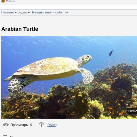
Юмор
Главная
»
Видео
»
Путешествия и события
Arabian Turtle
00:02
Просмотры
: 0
Diving