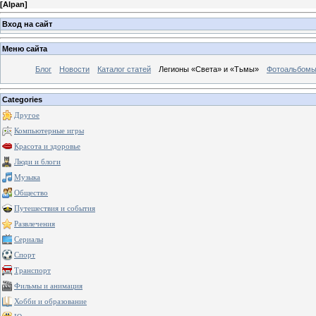
[
Alpan
]
Вход на сайт
Меню сайта
Блог
Новости
Каталог статей
Легионы «Света» и «Тьмы»
Фотоальбом
Categories
Другое
Компьютерные игры
Красота и здоровье
Люди и блоги
Музыка
Общество
Путешествия и события
Развлечения
Сериалы
Спорт
Транспорт
Фильмы и анимация
Хобби и образование