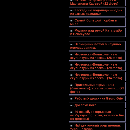
Сказочные фотография от
Маргариты Каревой (22 фото)
Каскадные водопады — одни
из самых красивых
Самый большой тюрбан в
мире
Молнии над рекой Кататумбо
в Венесуэле
Всемирный потоп в научных
исследованиях.
Чертовски-Великолепные
скульптуры из песка... (28 фото)
Чертовски-Великолепные
скульптуры из песка... (29 фото)
Чертовски-Великолепные
скульптуры из песка... (34 фото)
Прикольные терминалы
(банкоматы), со всего света.... (29
фото)
Работы Художника Georg Grie
Доспехи бога
40 вещей, которые нас
возбуждают (…хотя, казалось бы,
не должны)
Найден южный родственник
тираннозавра