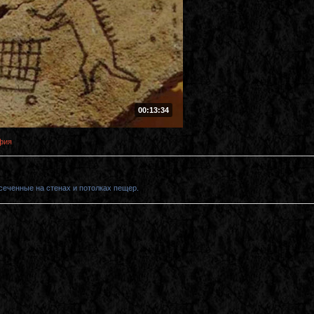
00:13:34
фия
еченные на стенах и потолках пещер.