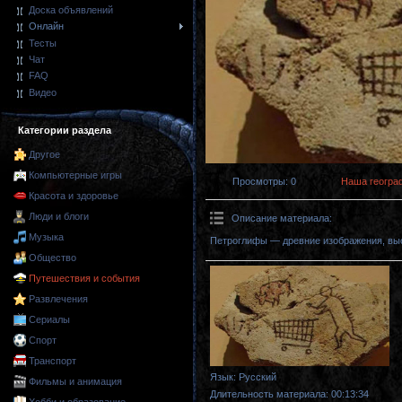
Доска объявлений
Онлайн
Тесты
Чат
FAQ
Видео
Категории раздела
Другое
Компьютерные игры
Просмотры
: 0
Наша геогра
Красота и здоровье
Люди и блоги
Описание материала
:
Музыка
Петроглифы — древние изображения, выс
Общество
Путешествия и события
Развлечения
Сериалы
Спорт
Транспорт
Язык
: Русский
Фильмы и анимация
Длительность материала
: 00:13:34