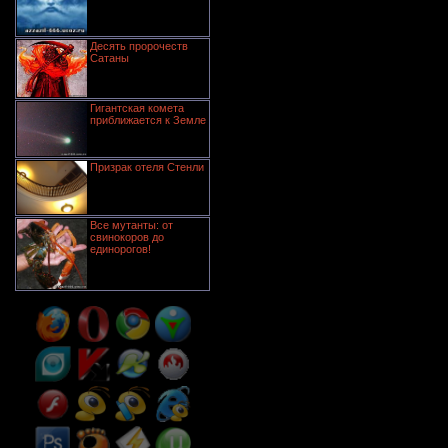
Десять пророчеств
Сатаны
Гигантская комета
приближается к Земле
Призрак отеля Стенли
Все мутанты: от
свинокоров до
единорогов!