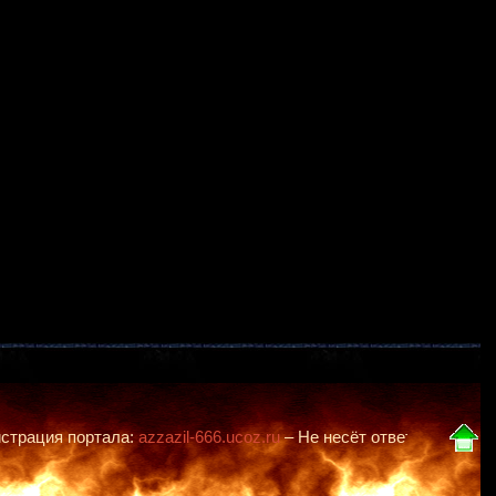
ртала:
azzazil-666.ucoz.ru
– Не несёт ответственности за действи