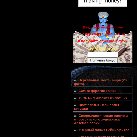
Введите в нижнее поле
номер своего R-Кошелька
и получайте один раз в сутки
WMR-бонус
Нереальные мосты мира (26
фото)
Самые дорогие кошки
10-ть мифических животных
Цвет платья - или полёт
кукушки
Сюрреалистические рисунки
от российского художника
Артема Чебохи
«Черный пляж» Рейнисфияра