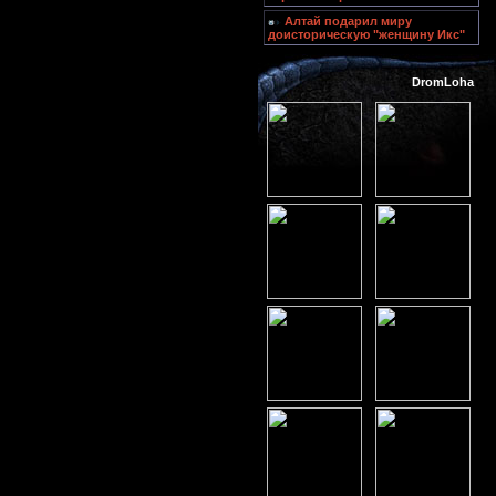
Алтай подарил миру
доисторическую "женщину Икс"
DromLoha