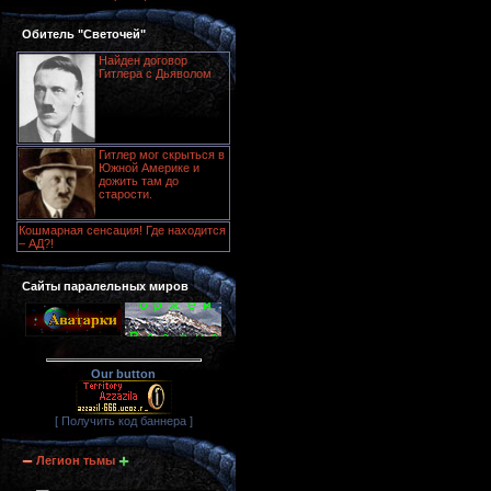
Обитель "Светочей"
Найден договор
Гитлера с Дьяволом
Гитлер мог скрыться в
Южной Америке и
дожить там до
старости.
Кошмарная сенсация! Где находится
– АД?!
Сайты паралельных миров
Our button
[ Получить код баннера ]
Легион тьмы