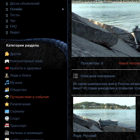
Доска объявлений
Онлайн
Тесты
Чат
FAQ
Видео
Категории раздела
Другое
Компьютерные игры
Просмотры
: 0
Наша геогра
Красота и здоровье
Люди и блоги
Описание материала
:
Музыка
История шампанских вин в России начала
вино? История виноделия и открытия это
Общество
Путешествия и события
Развлечения
Сериалы
Спорт
Транспорт
Фильмы и анимация
Язык
: Русский