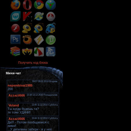
Получить код блока
Мини-чат