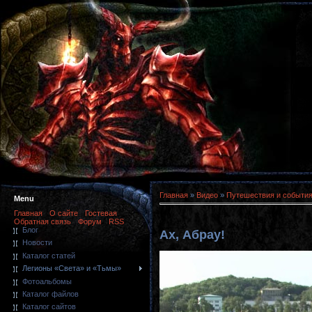
Главная
»
Видео
»
Путешествия и событи
Menu
Главная
О сайте
Гостевая
Обратная связь
Форум
RSS
Блог
Ах, Абрау!
Новости
Каталог статей
Легионы «Света» и «Тьмы»
Фотоальбомы
Каталог файлов
Каталог сайтов