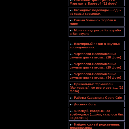
Сказочные фотография от
Маргариты Каревой (22 фото)
Каскадные водопады — одни
из самых красивых
Самый большой тюрбан в
мире
Молнии над рекой Кататумбо
в Венесуэле
Всемирный потоп в научных
исследованиях.
Чертовски-Великолепные
скульптуры из песка... (28 фото)
Чертовски-Великолепные
скульптуры из песка... (29 фото)
Чертовски-Великолепные
скульптуры из песка... (34 фото)
Прикольные терминалы
(банкоматы), со всего света.... (29
фото)
Работы Художника Georg Grie
Доспехи бога
40 вещей, которые нас
возбуждают (…хотя, казалось бы,
не должны)
Найден южный родственник
тираннозавра