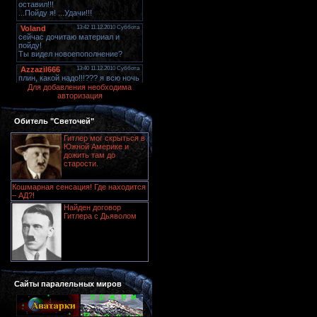
Для добавления необходима
авторизация
Обитель "Светочей"
Гитлер мог скрыться в
Южной Америке и
дожить там до
старости.
Кошмарная сенсация! Где находится
– АД?!
Найден договор
Гитлера с Дьяволом
Сайты паралельных миров