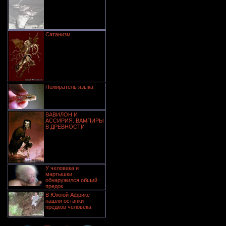
Сатанизм
Пожиратель языка
ВАВИЛОН И
АССИРИЯ. ВАМПИРЫ
В ДРЕВНОСТИ
У человека и
мартышки
обнаружился общий
предок
В Южной Африке
нашли останки
предков человека