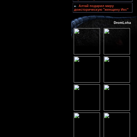
Алтай подарил миру
доисторическую "женщину Икс"
DromLoha