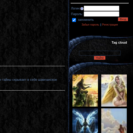
Логин:
Пароль:
запомнить
Забыл пароль
||
Регистрация
Tag cloud
ие тайны скрывает в себе шампанское