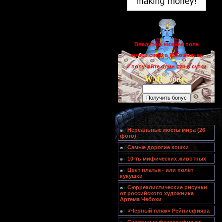
Введите в нижнее поле
номер своего R-Кошелька
и получайте один раз в сутки
WMR-бонус
Нереальные мосты мира (26
фото)
Самые дорогие кошки
10-ть мифических животных
Цвет платья - или полёт
кукушки
Сюрреалистические рисунки
от российского художника
Артема Чебохи
«Черный пляж» Рейнисфияра