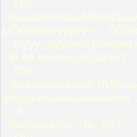
…Он:
- АааааАааааАааааааа
мОоооогууууууу… бОоо
…Нууу, думаю (конкретн
- И чё много забрали?
…Он:
- Аааааааааааа, нИии
забрааАаааааааааали
…Я:
- поБуцкали, что_ли?