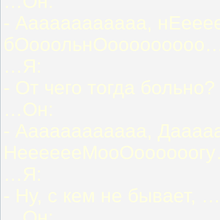
…Он:
- Аааааааааааа, нЕеее
бОооольнОооооооооо
…Я:
- От чего тогда больно
…Он:
- Аааааааааааа, Даааа
НееееееМооОоооооог
…Я:
- Ну, с кем не бывает, 
…Он: