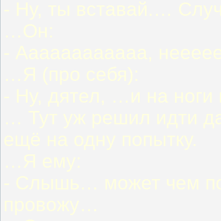
- Ну, ты вставай.… Случ
…Он:
- Аааааааааааа, нееее
…Я (про себя):
- Ну, дятел, …и на ноги 
… Тут уж решил идти да
ещё на одну попытку.
…Я ему:
- Слышь… может чем по
провожу…