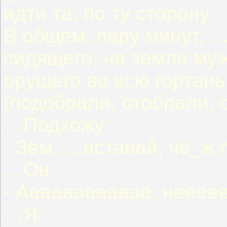
идти та, по ту сторону.
В общем: пару минут, 
сидящего, на земле муж
орущего во всю гортан
(подобрали, отобрали, 
…Подхожу:
- Зём, …вставай, чё_ж
…Он:
- Аааааааааааа, нееее
…Я: