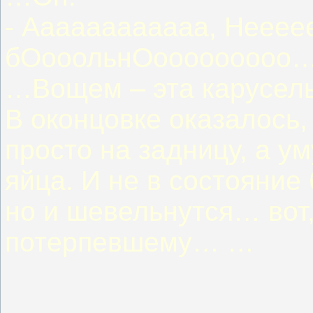
- Аааааааааааа, Нееее
бОооольнОооооооооо
…Вощем – эта карусель
В оконцовке оказалось, 
просто на задницу, а у
яйца. И не в состояние 
но и шевельнутся… вот,
потерпевшему… …