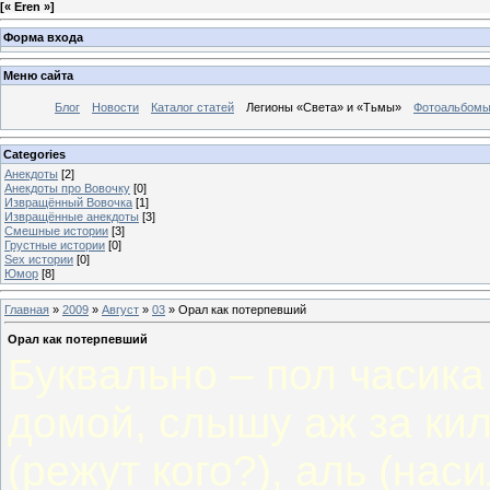
[
« Eren »
]
Форма входа
Меню сайта
Блог
Новости
Каталог статей
Легионы «Света» и «Тьмы»
Фотоальбом
Categories
Анекдоты
[2]
Анекдоты про Вовочку
[0]
Извращённый Вовочка
[1]
Извращённые анекдоты
[3]
Смешные истории
[3]
Грустные истории
[0]
Sex истории
[0]
Юмор
[8]
Главная
»
2009
»
Август
»
03
» Орал как потерпевший
Орал как потерпевший
Буквально – пол часик
домой, слышу аж за ки
(режут кого?), аль (нас