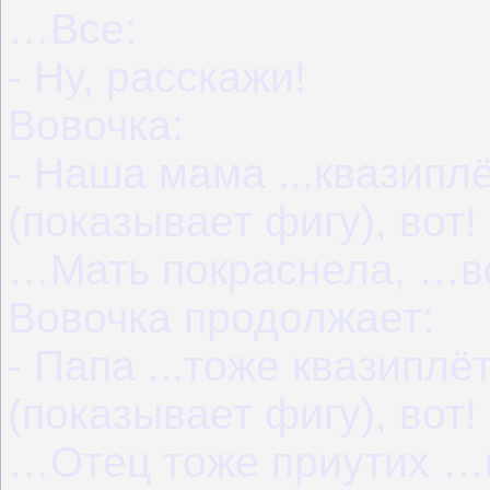
…Все:
- Ну, расскажи!
Вовочка:
- Наша мама ...квазиплё
(показывает фигу), вот!
…Мать покраснела, …в
Вовочка продолжает:
- Папа ...тоже квазиплё
(показывает фигу), вот!
…Отец тоже приутих …