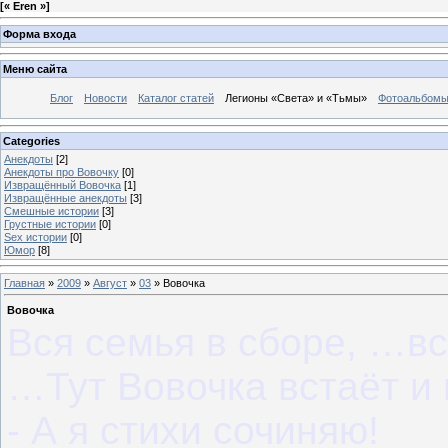
[
« Eren »
]
Форма входа
Меню сайта
Блог
Новости
Каталог статей
Легионы «Света» и «Тьмы»
Фотоальбом
Categories
Анекдоты
[2]
Анекдоты про Вовочку
[0]
Извращённый Вовочка
[1]
Извращённые анекдоты
[3]
Смешные истории
[3]
Грустные истории
[0]
Sex истории
[0]
Юмор
[8]
Главная
»
2009
»
Август
»
03
» Вовочка
Вовочка
Вся семья в сборе, …вс
…Тут Вовочка встаёт и 
- А я стихи сочиняю!