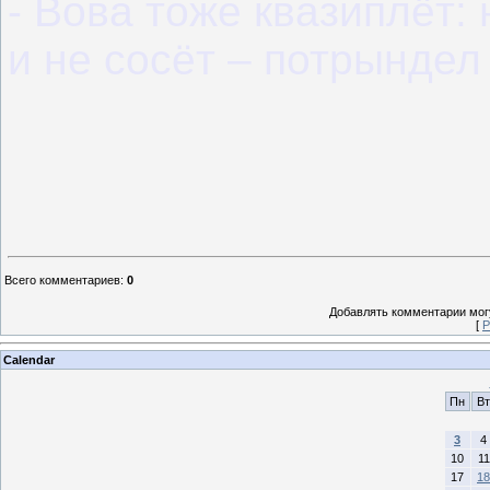
- Вова тоже квазиплёт: 
и не сосёт – потрындел 
Всего комментариев
:
0
Добавлять комментарии могу
[
Р
Calendar
Пн
Вт
3
4
10
11
17
18