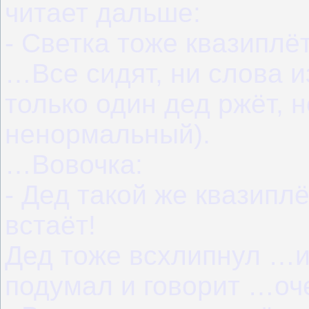
читает дальше:
- Светка тоже квазиплёт:
…Все сидят, ни слова и
только один дед ржёт, н
ненормальный).
…Вовочка:
- Дед такой же квазиплё
встаёт!
Дед тоже всхлипнул …и
подумал и говорит …оч