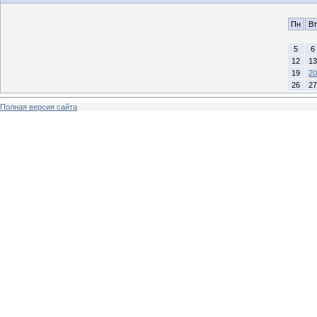
Пн
Вт
5
6
12
13
19
20
26
27
Полная версия сайта