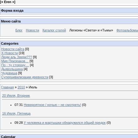
[
« Eren »
]
Форма входа
Меню сайта
Блог
Новости
Каталог статей
Легионы «Света» и «Тьмы»
Фотоальбом
Categories
Новости сайта
[0]
Х-Новости
[19]
Люди аль Звери???
[9]
Мир Призраков…
[9]
По - ту сторону…
[4]
Дьявольшина
[4]
Чудовища
[9]
Суперцивилизации древности
[3]
Главная
»
2010
»
Июль
20 Июля, Вторник
07:31
Невероятное / ночью – не смотреть!
(0)
16 Июля, Пятница
09:28
У человека и мартышки обнаружился общий предок
(0)
Calendar