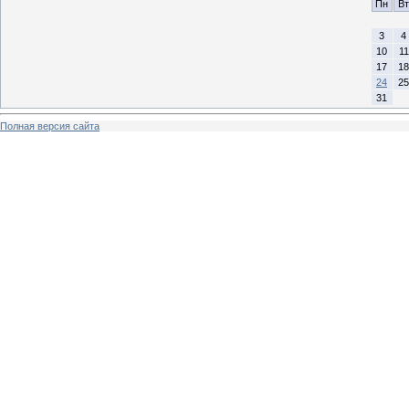
Пн
Вт
3
4
10
11
17
18
24
25
31
Полная версия сайта