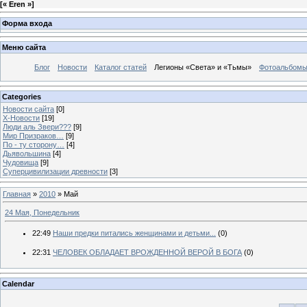
[
« Eren »
]
Форма входа
Меню сайта
Блог
Новости
Каталог статей
Легионы «Света» и «Тьмы»
Фотоальбом
Categories
Новости сайта
[0]
Х-Новости
[19]
Люди аль Звери???
[9]
Мир Призраков…
[9]
По - ту сторону…
[4]
Дьявольшина
[4]
Чудовища
[9]
Суперцивилизации древности
[3]
Главная
»
2010
»
Май
24 Мая, Понедельник
22:49
Наши предки питались женщинами и детьми...
(0)
22:31
ЧЕЛОВЕК ОБЛАДАЕТ ВРОЖДЕННОЙ ВЕРОЙ В БОГА
(0)
Calendar