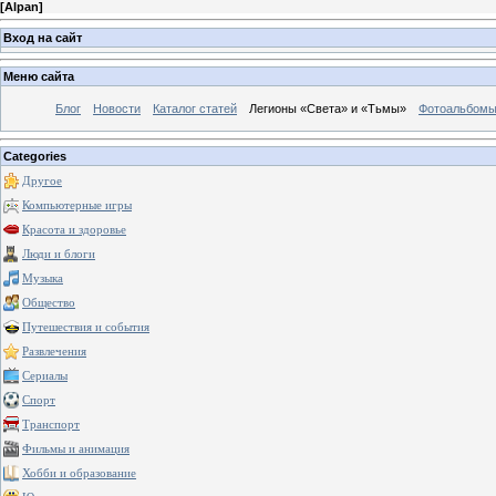
[
Alpan
]
Вход на сайт
Меню сайта
Блог
Новости
Каталог статей
Легионы «Света» и «Тьмы»
Фотоальбом
Categories
Другое
Компьютерные игры
Красота и здоровье
Люди и блоги
Музыка
Общество
Путешествия и события
Развлечения
Сериалы
Спорт
Транспорт
Фильмы и анимация
Хобби и образование