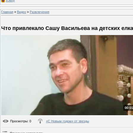
Юмор
Главная
»
Видео
»
Развлечения
Что привлекало Сашу Васильева на детских елк
00:01
Просмотры
: 0
«С Новым годом» от звезды