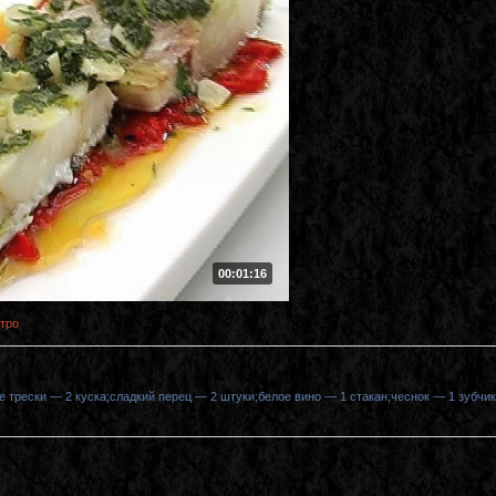
00:01:16
тро
 трески — 2 куска;сладкий перец — 2 штуки;белое вино — 1 стакан;чеснок — 1 зубчик