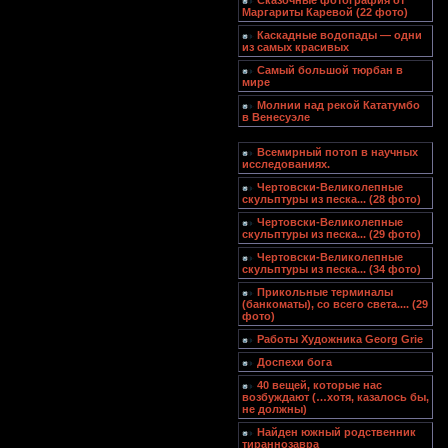
Сказочные фотография от
Маргариты Каревой (22 фото)
Каскадные водопады — одни
из самых красивых
Самый большой тюрбан в
мире
Молнии над рекой Кататумбо
в Венесуэле
Всемирный потоп в научных
исследованиях.
Чертовски-Великолепные
скульптуры из песка... (28 фото)
Чертовски-Великолепные
скульптуры из песка... (29 фото)
Чертовски-Великолепные
скульптуры из песка... (34 фото)
Прикольные терминалы
(банкоматы), со всего света.... (29
фото)
Работы Художника Georg Grie
Доспехи бога
40 вещей, которые нас
возбуждают (…хотя, казалось бы,
не должны)
Найден южный родственник
тираннозавра