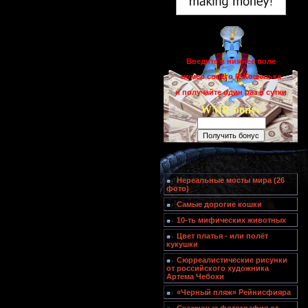
Введите в нижнее поле
номер своего R-Кошелька
и получайте один раз в сутки
WMR-бонус
Нереальные мосты мира (26
фото)
Самые дорогие кошки
10-ть мифических животных
Цвет платья - или полёт
кукушки
Сюрреалистические рисунки
от российского художника
Артема Чебохи
«Черный пляж» Рейнисфияра