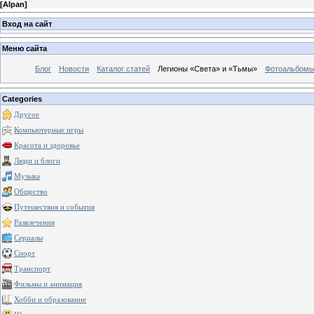
[
Alpan
]
Вход на сайт
Меню сайта
Блог
Новости
Каталог статей
Легионы «Света» и «Тьмы»
Фотоальбом
Categories
Другое
Компьютерные игры
Красота и здоровье
Люди и блоги
Музыка
Общество
Путешествия и события
Развлечения
Сериалы
Спорт
Транспорт
Фильмы и анимация
Хобби и образование