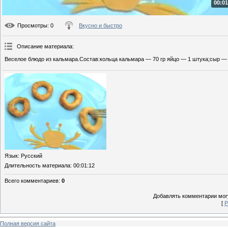
00:01
Просмотры
: 0
Вкусно и быстро
Описание материала
:
Веселое блюдо из кальмара.Состав:кольца кальмара — 70 гр яйцо — 1 штука;сыр — 1
Язык
: Русский
Длительность материала
: 00:01:12
Всего комментариев
:
0
Добавлять комментарии могу
[
Р
Полная версия сайта