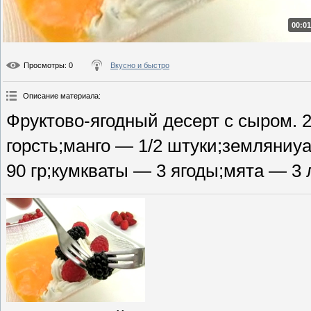
00:01
Просмотры
: 0
Вкусно и быстро
Описание материала
:
Фруктово-ягодный десерт с сыром. 
горсть;манго — 1/2 штуки;земляниу
90 гр;кумкваты — 3 ягоды;мята — 3 