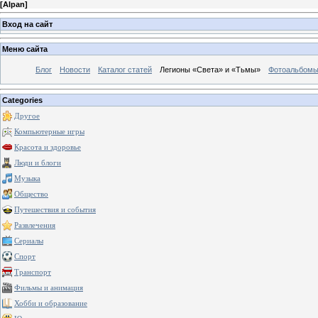
[
Alpan
]
Вход на сайт
Меню сайта
Блог
Новости
Каталог статей
Легионы «Света» и «Тьмы»
Фотоальбом
Categories
Другое
Компьютерные игры
Красота и здоровье
Люди и блоги
Музыка
Общество
Путешествия и события
Развлечения
Сериалы
Спорт
Транспорт
Фильмы и анимация
Хобби и образование