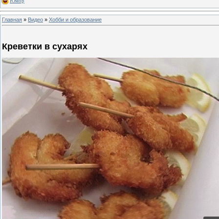
Юмор
Главная
»
Видео
»
Хобби и образование
Креветки в сухарях