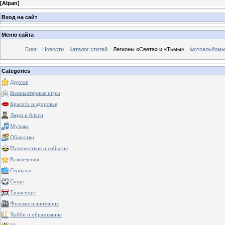
[
Alpan
]
Вход на сайт
Меню сайта
Блог
Новости
Каталог статей
Легионы «Света» и «Тьмы»
Фотоальбом
Categories
Другое
Компьютерные игры
Красота и здоровье
Люди и блоги
Музыка
Общество
Путешествия и события
Развлечения
Сериалы
Спорт
Транспорт
Фильмы и анимация
Хобби и образование