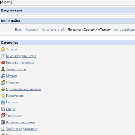
[
Alpan
]
Вход на сайт
Меню сайта
Блог
Новости
Каталог статей
Легионы «Света» и «Тьмы»
Фотоальбом
Categories
Другое
Компьютерные игры
Красота и здоровье
Люди и блоги
Музыка
Общество
Путешествия и события
Развлечения
Сериалы
Спорт
Транспорт
Фильмы и анимация
Хобби и образование