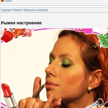
Юмор
Главная
»
Видео
»
Красота и здоровье
Рыжее настроение