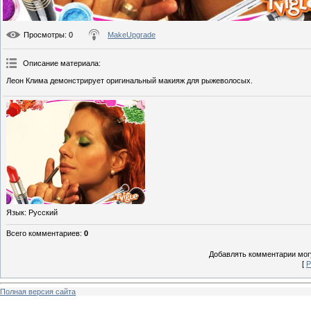
Просмотры
: 0
MakeUpgrade
Описание материала
:
Леон Клима демонстрирует оригинальный макияж для рыжеволосых.
Язык
: Русский
Всего комментариев
:
0
Добавлять комментарии могу
[
Р
Полная версия сайта