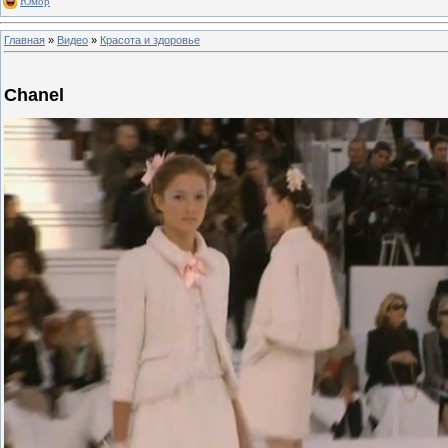
Юмор
Главная
»
Видео
»
Красота и здоровье
Chanel