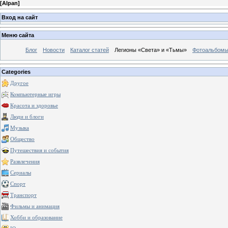
[
Alpan
]
Вход на сайт
Меню сайта
Блог
Новости
Каталог статей
Легионы «Света» и «Тьмы»
Фотоальбом
Categories
Другое
Компьютерные игры
Красота и здоровье
Люди и блоги
Музыка
Общество
Путешествия и события
Развлечения
Сериалы
Спорт
Транспорт
Фильмы и анимация
Хобби и образование