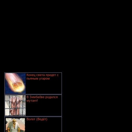
Конец света придет с
пьяным угаром
В Зимбабве родился
мутант!
Волот (Ведёт)