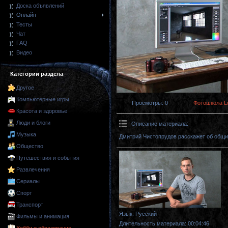
Доска объявлений
Онлайн
Тесты
Чат
FAQ
Видео
Категории раздела
Другое
Компьютерные игры
Просмотры
: 0
Фотошкола L
Красота и здоровье
Люди и блоги
Описание материала
:
Музыка
Дмитрий Чистопрудов расскажет об общ
Общество
Путешествия и события
Развлечения
Сериалы
Спорт
Транспорт
Язык
: Русский
Фильмы и анимация
Длительность материала
: 00:04:46