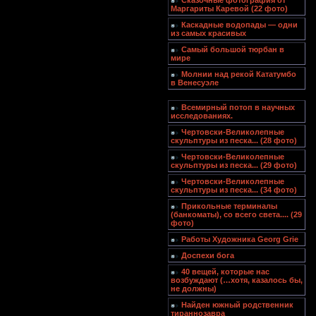
Сказочные фотография от
Маргариты Каревой (22 фото)
Каскадные водопады — одни
из самых красивых
Самый большой тюрбан в
мире
Молнии над рекой Кататумбо
в Венесуэле
Всемирный потоп в научных
исследованиях.
Чертовски-Великолепные
скульптуры из песка... (28 фото)
Чертовски-Великолепные
скульптуры из песка... (29 фото)
Чертовски-Великолепные
скульптуры из песка... (34 фото)
Прикольные терминалы
(банкоматы), со всего света.... (29
фото)
Работы Художника Georg Grie
Доспехи бога
40 вещей, которые нас
возбуждают (…хотя, казалось бы,
не должны)
Найден южный родственник
тираннозавра