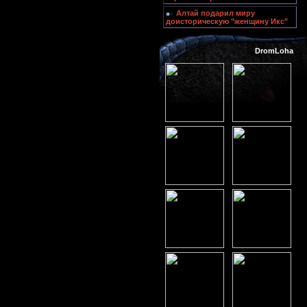
Алтай подарил миру
доисторическую "женщину Икс"
DromLoha