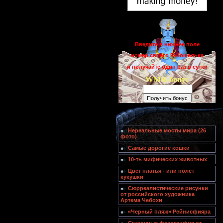
Введите в нижнее поле
номер своего R-Кошелька
и получайте один раз в сутки
WMR-бонус
Нереальные мосты мира (26
фото)
Самые дорогие кошки
10-ть мифических животных
Цвет платья - или полёт
кукушки
Сюрреалистические рисунки
от российского художника
Артема Чебохи
«Черный пляж» Рейнисфияра