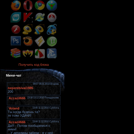
Получить код блока
Мини-чат