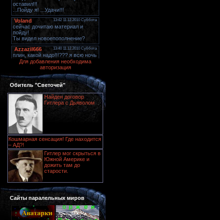
Для добавления необходима
авторизация
Обитель "Светочей"
Найден договор
Гитлера с Дьяволом
Кошмарная сенсация! Где находится
– АД?!
Гитлер мог скрыться в
Южной Америке и
дожить там до
старости.
Сайты паралельных миров