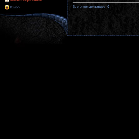
Хобби и образование
Всего комментариев
:
0
Юмор