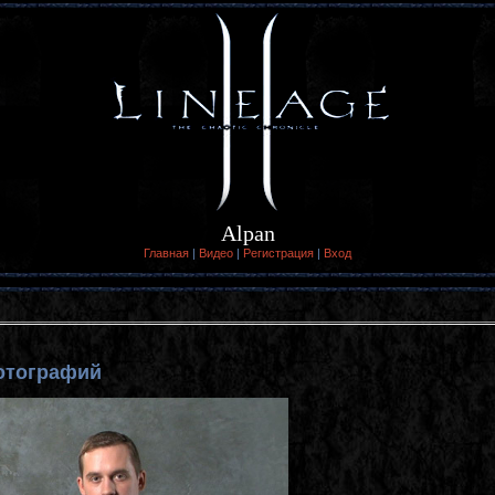
Alpan
Главная
|
Видео
|
Регистрация
|
Вход
отографий