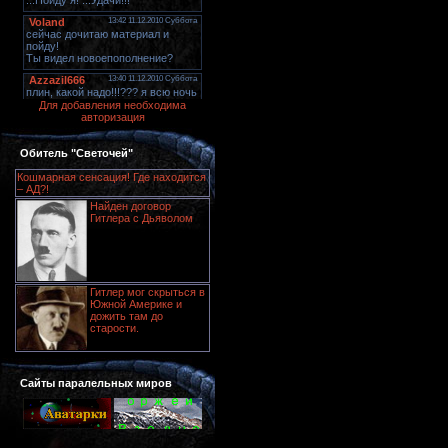
Для добавления необходима
авторизация
Обитель "Светочей"
Кошмарная сенсация! Где находится
– АД?!
Найден договор
Гитлера с Дьяволом
Гитлер мог скрыться в
Южной Америке и
дожить там до
старости.
Сайты паралельных миров