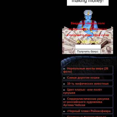
Введите в нижнее поле
номер своего R-Кошелька
и получайте один раз в сутки
WMR-бонус
Нереальные мосты мира (26
фото)
Самые дорогие кошки
10-ть мифических животных
Цвет платья - или полёт
кукушки
Сюрреалистические рисунки
от российского художника
Артема Чебохи
«Черный пляж» Рейнисфияра