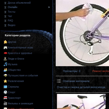
Доска объявлений
Онлайн
Тесты
Чат
FAQ
Видео
Категории раздела
Другое
Компьютерные игры
Красота и здоровье
Люди и блоги
Музыка
Общество
Просмотры
: 0
Ремонт вело
Путешествия и события
Описание материала
:
Развлечения
Сериалы
Очистка и смазка деталей велосипеда.
Спорт
Транспорт
Фильмы и анимация