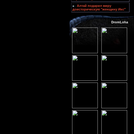
Алтай подарил миру
доисторическую "женщину Икс"
DromLoha