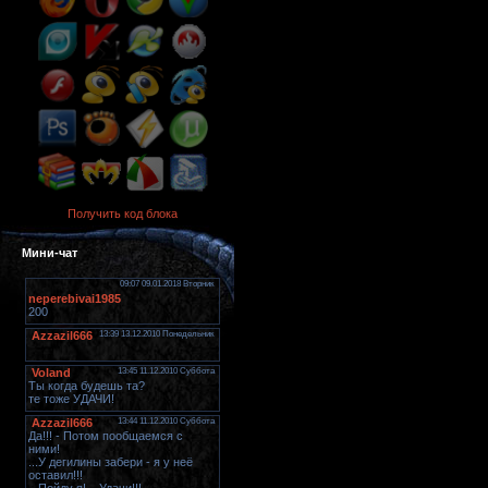
Получить код блока
Мини-чат