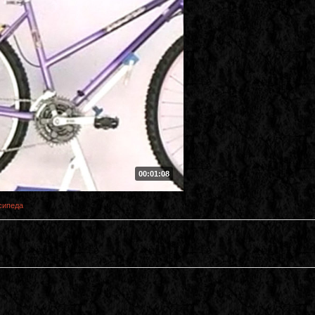
00:01:08
сипеда