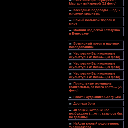
Сказочные фотография от
Маргариты Каревой (22 фото)
Каскадные водопады — одни
из самых красивых
Самый большой тюрбан в
мире
Молнии над рекой Кататумбо
в Венесуэле
Всемирный потоп в научных
исследованиях.
Чертовски-Великолепные
скульптуры из песка... (28 фото)
Чертовски-Великолепные
скульптуры из песка... (29 фото)
Чертовски-Великолепные
скульптуры из песка... (34 фото)
Прикольные терминалы
(банкоматы), со всего света.... (29
фото)
Работы Художника Georg Grie
Доспехи бога
40 вещей, которые нас
возбуждают (…хотя, казалось бы,
не должны)
Найден южный родственник
тираннозавра