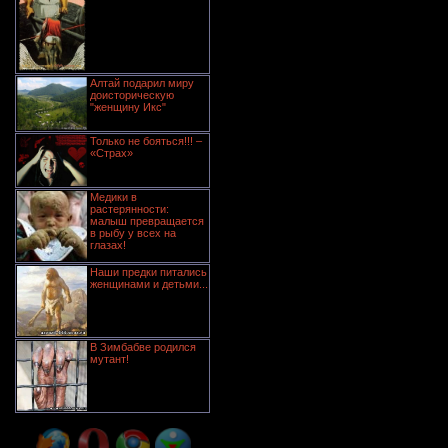
Алтай подарил миру
доисторическую
"женщину Икс"
Только не бояться!!! –
«Страх»
Медики в
растерянности:
малыш превращается
в рыбу у всех на
глазах!
Наши предки питались
женщинами и детьми...
В Зимбабве родился
мутант!