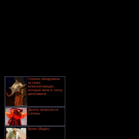
Ученые обнаружили
останки
млекопитающих,
которые жили в эпоху
динозавров
Десять пророчеств
Сатаны
Волот (Ведёт)