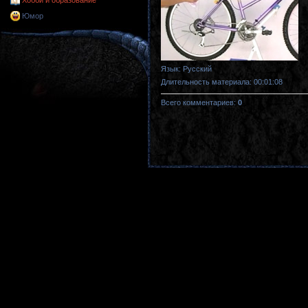
Хобби и образование
Юмор
Язык
: Русский
Длительность материала
: 00:01:08
Всего комментариев
:
0