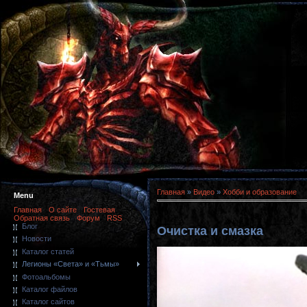
Главная
»
Видео
»
Хобби и образование
Menu
Главная
О сайте
Гостевая
Обратная связь
Форум
RSS
Блог
Очистка и смазка
Новости
Каталог статей
Легионы «Света» и «Тьмы»
Фотоальбомы
Каталог файлов
Каталог сайтов