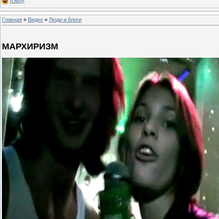
Юмор
Главная
»
Видео
»
Люди и блоги
МАРХИРИЗМ