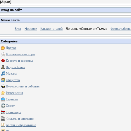
[
Alpan
]
Вход на сайт
Меню сайта
Блог
Новости
Каталог статей
Легионы «Света» и «Тьмы»
Фотоальбом
Categories
Другое
Компьютерные игры
Красота и здоровье
Люди и блоги
Музыка
Общество
Путешествия и события
Развлечения
Сериалы
Спорт
Транспорт
Фильмы и анимация
Хобби и образование