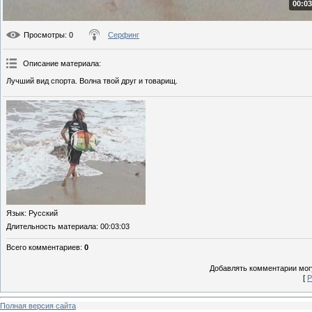
00:03
Просмотры
: 0
Серфинг
Описание материала
:
Лучший вид спорта. Волна твой друг и товарищ.
Язык
: Русский
Длительность материала
: 00:03:03
Всего комментариев
:
0
Добавлять комментарии могу
[
Р
Полная версия сайта