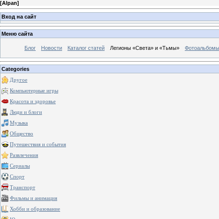
[
Alpan
]
Вход на сайт
Меню сайта
Блог
Новости
Каталог статей
Легионы «Света» и «Тьмы»
Фотоальбом
Categories
Другое
Компьютерные игры
Красота и здоровье
Люди и блоги
Музыка
Общество
Путешествия и события
Развлечения
Сериалы
Спорт
Транспорт
Фильмы и анимация
Хобби и образование