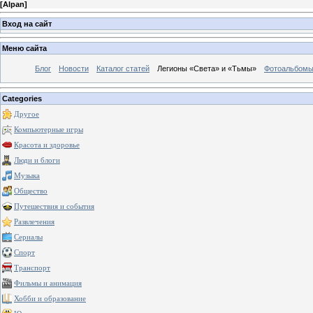
[
Alpan
]
Вход на сайт
Меню сайта
Блог
Новости
Каталог статей
Легионы «Света» и «Тьмы»
Фотоальбом
Categories
Другое
Компьютерные игры
Красота и здоровье
Люди и блоги
Музыка
Общество
Путешествия и события
Развлечения
Сериалы
Спорт
Транспорт
Фильмы и анимация
Хобби и образование