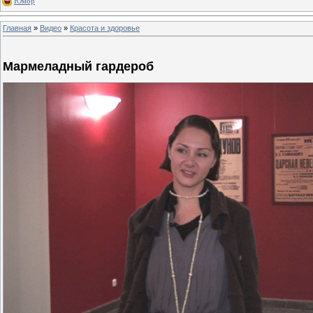
Юмор
Главная
»
Видео
»
Красота и здоровье
Мармеладный гардероб