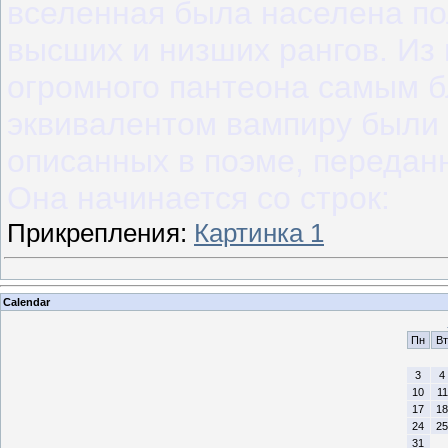
вселенная была населена п
высших и низших рангов. Из 
огромного пантеона самым 
эквивалентом вампиру были 
описанных в поэме, передан
Она начинается со строк:
Прикрепления:
Картинка 1
Calendar
Пн
Вт
3
4
10
11
17
18
24
25
31