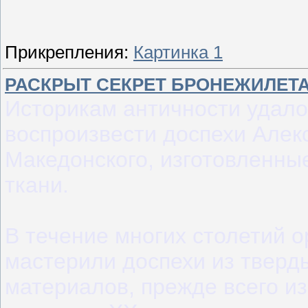
Прикрепления:
Картинка 1
РАСКРЫТ СЕКРЕТ БРОНЕЖИЛЕТ
Историкам античности удало
воспроизвести доспехи Алек
Македонского, изготовленны
ткани.
В течение многих столетий 
мастерили доспехи из тверд
материалов, прежде всего из