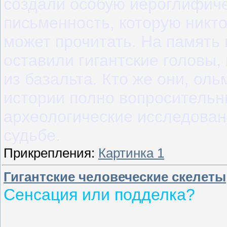
создали особую иероглифич
письменность, которую никто
может прочитать. На память
оставили гигантские головы
из базальта. Кто же они, оль
истории полно вопросительн
археологические исследован
судьбе.
Прикрепления:
Картинка 1
Гигантские человеческие скелеты
Сенсация или подделка?