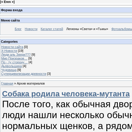
[
« Eren »
]
Форма входа
Меню сайта
Блог
Новости
Каталог статей
Легионы «Света» и «Тьмы»
Фотоальбом
Categories
Новости сайта
[0]
Х-Новости
[19]
Люди аль Звери???
[9]
Мир Призраков…
[9]
По - ту сторону…
[4]
Дьявольшина
[4]
Чудовища
[9]
Суперцивилизации древности
[3]
Главная
»
Архив материалов
Собака родила человека-мутанта
После того, как обычная дв
люди нашли несколько обыч
нормальных щенков, а рядом 