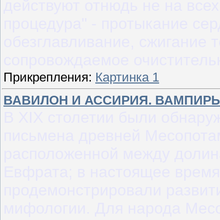
действуют отнюдь не на всех
процедура" - протыкание сер
обезглавливание, сжигание т
сопровождаемое очиститель
Прикрепления:
Картинка 1
ВАВИЛОН И АССИРИЯ. ВАМПИР
В XIX столетии были обнару
письмена древней Месопота
расположенной между долина
Евфрата; в настоящее время
продемонстрировали развит
мифологии. Для народа Мес