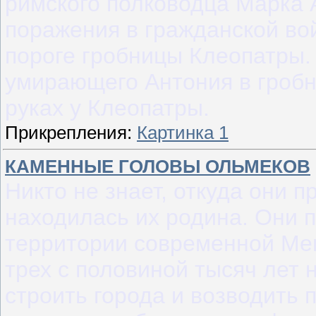
римского полководца Марка А
поражения в гражданской во
пороге гробницы Клеопатры.
умирающего Антония в гробни
руках у Клеопатры.
Прикрепления:
Картинка 1
КАМЕННЫЕ ГОЛОВЫ ОЛЬМЕКОВ
Никто не знает, откуда они п
находилась их родина. Они 
территории современной Ме
трех с половиной тысяч лет 
строить города и возводить