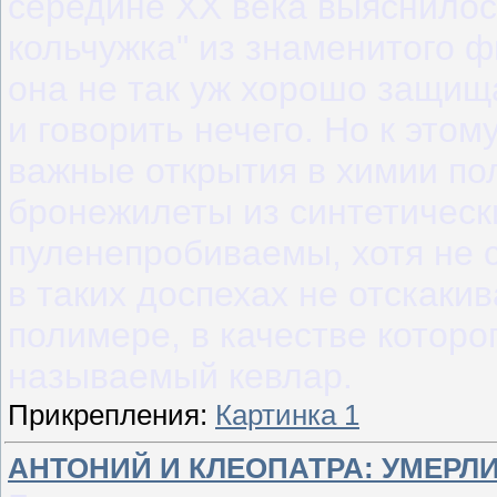
середине XX века выяснилось
кольчужка" из знаменитого ф
она не так уж хорошо защища
и говорить нечего. Но к это
важные открытия в химии пол
бронежилеты из синтетическ
пуленепробиваемы, хотя не 
в таких доспехах не отскакив
полимере, в качестве которо
называемый кевлар.
Прикрепления:
Картинка 1
АНТОНИЙ И КЛЕОПАТРА: УМЕРЛИ